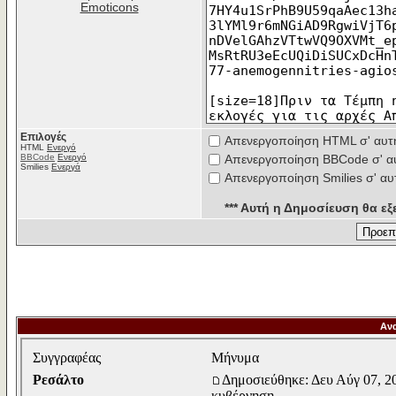
Emoticons
Επιλογές
Απενεργοποίηση HTML σ' αυτ
HTML
Ενεργό
BBCode
Ενεργό
Απενεργοποίηση BBCode σ' α
Smilies
Ενεργά
Απενεργοποίηση Smilies σ' αυ
*** Αυτή η Δημοσίευση θα εξε
Αν