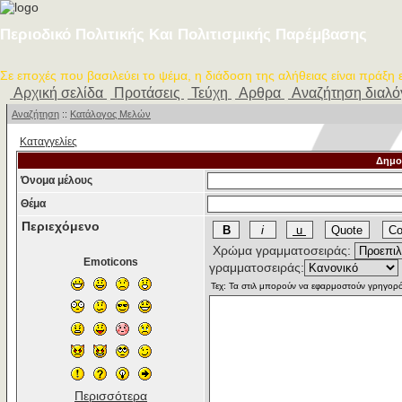
Περιοδικό Πολιτικής Και Πολιτισμικής Παρέμβασης
Σε εποχές που βασιλεύει το ψέμα, η διάδοση της αλήθειας είναι πράξη
Αρχική σελίδα
Προτάσεις
Τεύχη
Αρθρα
Αναζήτηση διαλ
Αναζήτηση
::
Κατάλογος Μελών
Καταγγελίες
Δημο
Όνομα μέλους
Θέμα
Περιεχόμενο
Χρώμα γραμματοσειράς:
Emoticons
γραμματοσειράς:
Περισσότερα