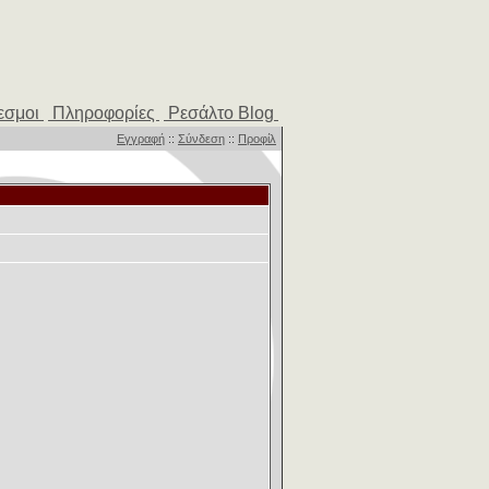
εσμοι
Πληροφορίες
Ρεσάλτο Blog
Εγγραφή
::
Σύνδεση
::
Προφίλ