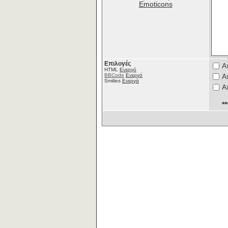
Emoticons
Επιλογές
Α
HTML
Ενεργό
BBCode
Ενεργό
Α
Smilies
Ενεργά
Α
*