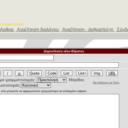
 επαναστατική
Αρθρα
Αναζήτηση διαλόγου
Αναζήτηση - άρθρα/τεύχη
Σύνδ
Δημοσίευση νέου Θέματος
α γραμματοσειράς:
Μέγεθος
Να κλείσουν τα Tags
ματοσειράς: