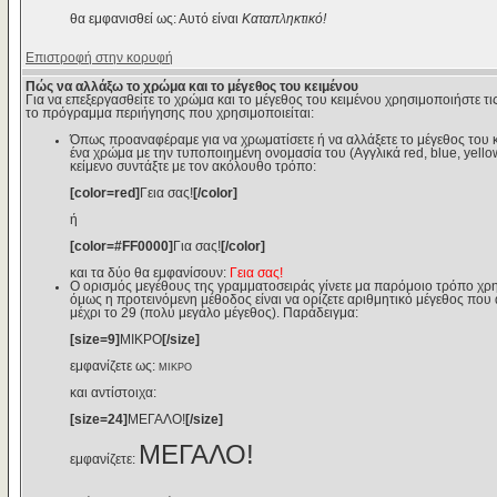
θα εμφανισθεί ως: Αυτό είναι
Καταπληκτικό!
Επιστροφή στην κορυφή
Πώς να αλλάξω το χρώμα και το μέγεθος του κειμένου
Για να επεξεργασθείτε το χρώμα και το μέγεθος του κειμένου χρησιμοποιήστε τις
το πρόγραμμα περιήγησης που χρησιμοποιείται:
Όπως προαναφέραμε για να χρωματίσετε ή να αλλάξετε το μέγεθος του κε
ένα χρώμα με την τυποποιημένη ονομασία του (Αγγλικά red, blue, yello
κείμενο συντάξτε με τον ακόλουθο τρόπο:
[color=red]
Γεια σας!
[/color]
ή
[color=#FF0000]
Για σας!
[/color]
και τα δύο θα εμφανίσουν:
Γεια σας!
Ο ορισμός μεγέθους της γραμματοσειράς γίνετε μα παρόμοιο τρόπο χρη
όμως η προτεινόμενη μέθοδος είναι να ορίζετε αριθμητικό μέγεθος που αν
μέχρι το 29 (πολύ μεγάλο μέγεθος). Παράδειγμα:
[size=9]
ΜΙΚΡΟ
[/size]
εμφανίζετε ως:
ΜΙΚΡΟ
και αντίστοιχα:
[size=24]
ΜΕΓΑΛΟ!
[/size]
ΜΕΓΑΛΟ!
εμφανίζετε: