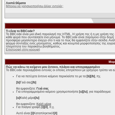
Λοιπά Θέματα
Μπορώ να χρησιμοποιήσω άλλες εντολές;
Τι είναι το BBCode?
Το BBCode είναι μια ιδική παραλαγή της HTML. Η χρήση της ή η μη χρήση της 
κάθε φορά που συντάσσετε ένα μήνυμα. Το BBCode είναι παρόμοιο στην δομή της 
προσφέρει μεγαλύτερο έλεγχο στο τι και το πώς θα εμφανίζετε στην σελίδα. Ανά
φόρμα σύνταξης ενός μηνύματος, καθώς και κουμπιά μορφοποίησης της εγγραφ
πληρότητα του παρακάτω βοηθήματος.
Επιστροφή στην κορυφή
Μορ
Πώς να κάνω το κείμενο μου έντονο, πλάγιο και υπογραμμισμένο
Το BBCode περιλαμβάνει εντολές οι οποίες επιτρέπουν με γρήγορο τρόπο να αλ
Για να πετύχετε έντονο κείμενο περικλείστε το με τα
[b][/b]
, πχ.
[b]
Γειά σας
[/b]
θα εμφανίζετε:
Γειά σας
Για υπογραμμισμένο κείμενο χρησιμοποιήστε
[u][/u]
, για παράδειγμα:
[u]
Καλή μέρα
[/u]
θα εμφανίζετε:
Καλή μέρα
Για πλάγια γραφή
[i][/i]
, π.χ.
Αυτό είναι
[i]
Καταπληκτικό!
[/i]