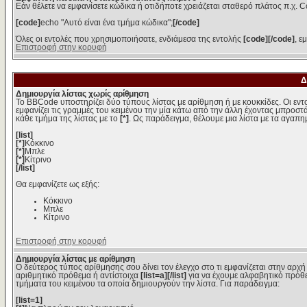
Εάν θέλετε να εμφανίσετε κώδικα ή οτιδήποτε χρειάζεται σταθερό πλάτος π.χ. C
[code]
echo "Αυτό είναι ένα τμήμα κώδικα";
[/code]
Όλες οι εντολές που χρησιμοποιήσατε, ενδιάμεσα της εντολής
[code][/code]
, ε
Επιστροφή στην κορυφή
Δ
Δημιουργία λίστας χωρίς αρίθμηση
Το BBCode υποστηρίζει δύο τύπους λίστας με αρίθμηση ή με κουκκίδες. Οι εντολ
εμφανίζει τις γραμμές του κειμένου την μία κάτω από την άλλη έχοντας μπροστά
κάθε τμήμα της λίστας με το
[*]
. Ως παράδειγμα, θέλουμε μια λίστα με τα αγαπ
[list]
[*]
Κόκκινο
[*]
Μπλε
[*]
Κίτρινο
[/list]
Θα εμφανίζετε ως εξής:
Κόκκινο
Μπλε
Κίτρινο
Επιστροφή στην κορυφή
Δημιουργία λίστας με αρίθμηση
Ο δεύτερος τύπος αρίθμησης σου δίνει τον έλεγχο στο τι εμφανίζεται στην αρχή
αριθμητικό πρόθεμα ή αντίστοιχα
[list=a][/list]
για να έχουμε αλφαβητικό πρόθε
τμήματα του κειμένου τα οποία δημιουργούν την λίστα. Για παράδειγμα:
[list=1]