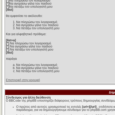
[*]
Να πληρώσω τον λογαριασμό
[*]
Να αγοράσω γάλα του παιδιού
[*]
Να πετάξω τον υπολογιστή μου
[/list]
θα εμφανίσει το ακόλουθο:
Να πληρώσω τον λογαριασμό
Να αγοράσω γάλα του παιδιού
Να πετάξω τον υπολογιστή μου
Και για αλφαβητικό πρόθεμα:
[list=a]
[*]
Να πληρώσω τον λογαριασμό
[*]
Να αγοράσω γάλα του παιδιού
[*]
Να πετάξω τον υπολογιστή μου
[/list]
παράγει
Να πληρώσω τον λογαριασμό
Να αγοράσω γάλα του παιδιού
Να πετάξω τον υπολογιστή μου
Επιστροφή στην κορυφή
Δημ
Σύνδεσμος για άλλη διεύθυνση
Ο BBCode της phpBB υποστηρίζει διάφορους τρόπους δημιουργίας συνδέσμω
Ο πρώτος από αυτούς χρησιμοποιεί τις εντολές
[url=][/url]
, οτιδήποτε 
παράδειγμα, για να δημιουργήσουμε σύνδεσμο για το phpBB.com χρησι