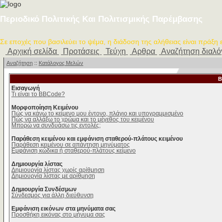
Περιοδικό Πολιτικής Και Πολιτισμικής Παρέμβασης
Σε εποχές που βασιλεύει το ψέμα, η διάδοση της αλήθειας είναι πράξη
Αρχική σελίδα
Προτάσεις
Τεύχη
Αρθρα
Αναζήτηση διαλ
Αναζήτηση
::
Κατάλογος Μελών
B
Εισαγωγή
Τι είναι το BBCode?
Μορφοποίηση Κειμένου
Πώς να κάνω το κείμενο μου έντονο, πλάγιο και υπογραμμισμένο
Πώς να αλλάξω το χρώμα και το μέγεθος του κειμένου
Μπορώ να συνδυάσω τις εντολές;
Παράθεση κειμένου και εμφάνιση σταθερού-πλάτους κειμένου
Παράθεση κειμένου σε απάντηση μηνύματος
Εμφάνιση κώδικα ή σταθερού-πλάτους κείμενο
Δημιουργία λίστας
Δημιουργία λίστας χωρίς αρίθμηση
Δημιουργία λίστας με αρίθμηση
Δημιουργία Συνδέσμων
Σύνδεσμος για άλλη διεύθυνση
Εμφάνιση εικόνων στα μηνύματα σας
Προσθήκη εικόνας στο μήνυμα σας