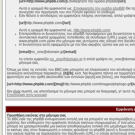
[url=http://www.phpbb.com/]
Επισκεφτείτε την ομάδα phpBB!
[/url]
Αυτή η γραμμή θα εμφανιστεί ως,
Επισκεφτείτε την ομάδα phpBB!
Θα πρ
συνεχίσει την περιήγηση του στο Forum εφόσον το επιθυμεί.
Εάν θέλετε ο σύνδεσμος να εμφανίζετε πλήρης συντακτικά, απλά γράψτε
[url]
http://www.phpbb.com/
[/url]
Αυτή η γραμμή θα εμφανιστεί ως,
http://www.phpbb.com/
Επιπρόσθετα οι δυνατότητες του phpBB προσφέρουν μια δυνατότητα η
συντακτικά σωστά γραμμένες τοποθεσίες σε σύνδεσμο (URL) χωρίς να χρε
www.phpbb.com μέσα στο μήνυμα σας αυτόματα σας οδηγεί στη διεύθ
Η δυνατότητα αυτή εφαρμόζετε με τον ίδιο ακριβός τρόπο και για τις em
[email]
no_one@domain.gr
[/email]
το οποίο εμφανίζει
no_one@domain.gr
ή απλά γράψτε no_one@domain.g
μήνυμα σας.
Όπως με όλες τις εντολές του BBCode μπορείτε να πλαισιώσετε τον σύνδεσμό σ
(αναλύετε εκτενέστερα παρακάτω),
[b][/b]
, κλπ. Να θυμάστε πάντα να τερματίζε
φροντίζετε για την ορθή ακολουθία των εντολών [αρχή] και [τέλος], για παράδει
[url=http://www.phpbb.com/][img]
http://www.phpbb.com/images/phplogo.gif
[/
δεν
είναι
σωστή, ως αποτέλεσμα το μήνυμα σας μπορεί να διαγραφή, γι' αυτό πρ
Επιστροφή στην κορυφή
Εμφάνιση 
Προσθήκη εικόνας στο μήνυμα σας
Το BBCode της phpBB ενσωματώνει εντολή για να μπορείτε να συμπεριλάβετε μ
χρήστες δεν επιθυμούν την εμφάνιση πολλών εικόνων στριμωγμένες σ' ένα μήνυμ
μπορεί να χρησιμοποιηθεί μια εικόνα αποθηκευμένη τοπικά στο μηχάνημα σας, ε
οι εικόνες σας στον διακομηστή ο οποίος φιλοξενεί το phpBB (αυτή η δυνατότη
την εικόνα πρέπει να περικλείσετε την διεύθυνση (URL) η οποία αντιστοιχεί στη