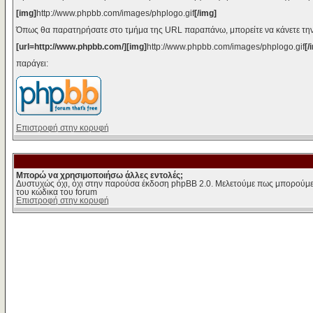
[img]
http://www.phpbb.com/images/phplogo.gif
[/img]
Όπως θα παρατηρήσατε στο τμήμα της URL παραπάνω, μπορείτε να κάνετε την
[url=http://www.phpbb.com/][img]
http://www.phpbb.com/images/phplogo.gif
[/
παράγει:
Επιστροφή στην κορυφή
Μπορώ να χρησιμοποιήσω άλλες εντολές;
Δυστυχώς όχι, όχι στην παρούσα έκδοση phpBB 2.0. Μελετούμε πως μπορούμε 
του κώδικα του forum
Επιστροφή στην κορυφή