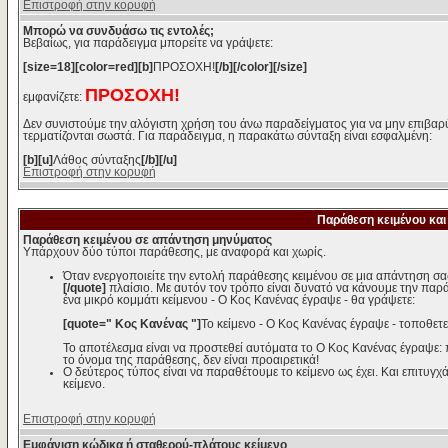
Επιστροφή στην κορυφή
Μπορώ να συνδυάσω τις εντολές;
Βεβαίως, για παράδειγμα μπορείτε να γράψετε:
[size=18][color=red][b]
ΠΡΟΣΟΧΗ!
[/b][/color][/size]
ΠΡΟΣΟΧΗ!
εμφανίζετε:
Δεν συνιστούμε την αλόγιστη χρήση του άνω παραδείγματος για να μην επιβαρύ
τερματίζονται σωστά. Για παράδειγμα, η παρακάτω σύνταξη είναι εσφαλμένη:
[b][u]
Λάθος σύνταξης
[/b][/u]
Επιστροφή στην κορυφή
Παράθεση κειμένου και
Παράθεση κειμένου σε απάντηση μηνύματος
Υπάρχουν δύο τύποι παράθεσης, με αναφορά και χωρίς.
Όταν ενεργοποιείτε την εντολή παράθεσης κειμένου σε μια απάντηση σα
[/quote]
πλαίσιο. Με αυτόν τον τρόπο είναι δυνατό να κάνουμε την παρ
ένα μικρό κομμάτι κείμενου - Ο Κος Κανένας έγραψε - θα γράψετε:
[quote=" Κος Κανένας "]
Το κείμενο - Ο Κος Κανένας έγραψε - τοποθετε
Το αποτέλεσμα είναι να προστεθεί αυτόματα το Ο Κος Κανένας έγραψε:
το όνομα της παράθεσης, δεν είναι προαιρετικά!
Ο δεύτερος τύπος είναι να παραθέτουμε το κείμενο ως έχει. Και επιτυγχά
κείμενο.
Επιστροφή στην κορυφή
Εμφάνιση κώδικα ή σταθερού-πλάτους κείμενο