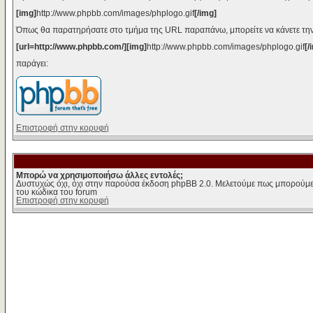
[img]
http://www.phpbb.com/images/phplogo.gif
[/img]
Όπως θα παρατηρήσατε στο τμήμα της URL παραπάνω, μπορείτε να κάνετε την
[url=http://www.phpbb.com/][img]
http://www.phpbb.com/images/phplogo.gif
[/
παράγει:
Επιστροφή στην κορυφή
Μπορώ να χρησιμοποιήσω άλλες εντολές;
Δυστυχώς όχι, όχι στην παρούσα έκδοση phpBB 2.0. Μελετούμε πως μπορούμε 
του κώδικα του forum
Επιστροφή στην κορυφή