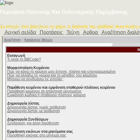
Περιοδικό Πολιτικής Και Πολιτισμικής Παρέμβασης
Σε εποχές που βασιλεύει το ψέμα, η διάδοση της αλήθειας είναι πράξη
Αρχική σελίδα
Προτάσεις
Τεύχη
Αρθρα
Αναζήτηση διαλ
Αναζήτηση
::
Κατάλογος Μελών
B
Εισαγωγή
Τι είναι το BBCode?
Μορφοποίηση Κειμένου
Πώς να κάνω το κείμενο μου έντονο, πλάγιο και υπογραμμισμένο
Πώς να αλλάξω το χρώμα και το μέγεθος του κειμένου
Μπορώ να συνδυάσω τις εντολές;
Παράθεση κειμένου και εμφάνιση σταθερού-πλάτους κειμένου
Παράθεση κειμένου σε απάντηση μηνύματος
Εμφάνιση κώδικα ή σταθερού-πλάτους κείμενο
Δημιουργία λίστας
Δημιουργία λίστας χωρίς αρίθμηση
Δημιουργία λίστας με αρίθμηση
Δημιουργία Συνδέσμων
Σύνδεσμος για άλλη διεύθυνση
Εμφάνιση εικόνων στα μηνύματα σας
Προσθήκη εικόνας στο μήνυμα σας