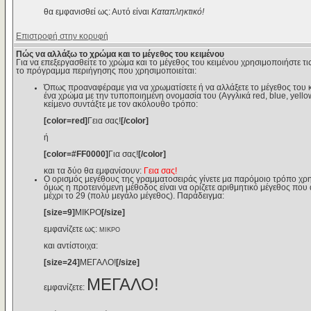
θα εμφανισθεί ως: Αυτό είναι
Καταπληκτικό!
Επιστροφή στην κορυφή
Πώς να αλλάξω το χρώμα και το μέγεθος του κειμένου
Για να επεξεργασθείτε το χρώμα και το μέγεθος του κειμένου χρησιμοποιήστε τις
το πρόγραμμα περιήγησης που χρησιμοποιείται:
Όπως προαναφέραμε για να χρωματίσετε ή να αλλάξετε το μέγεθος του κε
ένα χρώμα με την τυποποιημένη ονομασία του (Αγγλικά red, blue, yello
κείμενο συντάξτε με τον ακόλουθο τρόπο:
[color=red]
Γεια σας!
[/color]
ή
[color=#FF0000]
Για σας!
[/color]
και τα δύο θα εμφανίσουν:
Γεια σας!
Ο ορισμός μεγέθους της γραμματοσειράς γίνετε μα παρόμοιο τρόπο χρη
όμως η προτεινόμενη μέθοδος είναι να ορίζετε αριθμητικό μέγεθος που αν
μέχρι το 29 (πολύ μεγάλο μέγεθος). Παράδειγμα:
[size=9]
ΜΙΚΡΟ
[/size]
εμφανίζετε ως:
ΜΙΚΡΟ
και αντίστοιχα:
[size=24]
ΜΕΓΑΛΟ!
[/size]
ΜΕΓΑΛΟ!
εμφανίζετε: