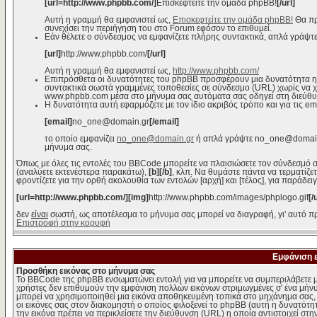
[url=http://www.phpbb.com/]
Επισκεφτείτε την ομάδα phpBB!
[/url]
Αυτή η γραμμή θα εμφανιστεί ως,
Επισκεφτείτε την ομάδα phpBB!
Θα πρ
συνεχίσει την περιήγηση του στο Forum εφόσον το επιθυμεί.
Εάν θέλετε ο σύνδεσμος να εμφανίζετε πλήρης συντακτικά, απλά γράψτε
[url]
http://www.phpbb.com/
[/url]
Αυτή η γραμμή θα εμφανιστεί ως,
http://www.phpbb.com/
Επιπρόσθετα οι δυνατότητες του phpBB προσφέρουν μια δυνατότητα η
συντακτικά σωστά γραμμένες τοποθεσίες σε σύνδεσμο (URL) χωρίς να χρε
www.phpbb.com μέσα στο μήνυμα σας αυτόματα σας οδηγεί στη διεύθ
Η δυνατότητα αυτή εφαρμόζετε με τον ίδιο ακριβός τρόπο και για τις em
[email]
no_one@domain.gr
[/email]
το οποίο εμφανίζει
no_one@domain.gr
ή απλά γράψτε no_one@domain.g
μήνυμα σας.
Όπως με όλες τις εντολές του BBCode μπορείτε να πλαισιώσετε τον σύνδεσμό σ
(αναλύετε εκτενέστερα παρακάτω),
[b][/b]
, κλπ. Να θυμάστε πάντα να τερματίζε
φροντίζετε για την ορθή ακολουθία των εντολών [αρχή] και [τέλος], για παράδει
[url=http://www.phpbb.com/][img]
http://www.phpbb.com/images/phplogo.gif
[/
δεν
είναι
σωστή, ως αποτέλεσμα το μήνυμα σας μπορεί να διαγραφή, γι' αυτό πρ
Επιστροφή στην κορυφή
Εμφάνιση 
Προσθήκη εικόνας στο μήνυμα σας
Το BBCode της phpBB ενσωματώνει εντολή για να μπορείτε να συμπεριλάβετε μ
χρήστες δεν επιθυμούν την εμφάνιση πολλών εικόνων στριμωγμένες σ' ένα μήνυμ
μπορεί να χρησιμοποιηθεί μια εικόνα αποθηκευμένη τοπικά στο μηχάνημα σας, ε
οι εικόνες σας στον διακομηστή ο οποίος φιλοξενεί το phpBB (αυτή η δυνατότη
την εικόνα πρέπει να περικλείσετε την διεύθυνση (URL) η οποία αντιστοιχεί στη