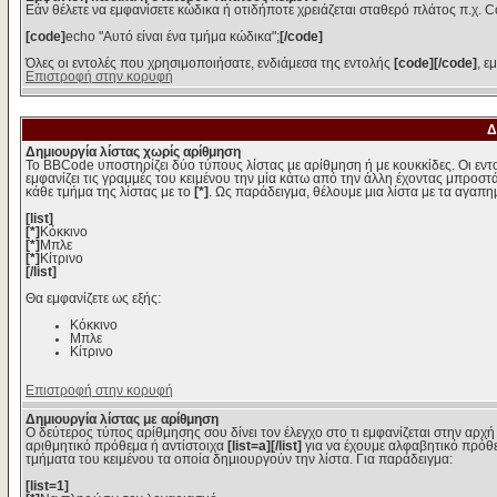
Εάν θέλετε να εμφανίσετε κώδικα ή οτιδήποτε χρειάζεται σταθερό πλάτος π.χ. C
[code]
echo "Αυτό είναι ένα τμήμα κώδικα";
[/code]
Όλες οι εντολές που χρησιμοποιήσατε, ενδιάμεσα της εντολής
[code][/code]
, ε
Επιστροφή στην κορυφή
Δ
Δημιουργία λίστας χωρίς αρίθμηση
Το BBCode υποστηρίζει δύο τύπους λίστας με αρίθμηση ή με κουκκίδες. Οι εντολ
εμφανίζει τις γραμμές του κειμένου την μία κάτω από την άλλη έχοντας μπροστά
κάθε τμήμα της λίστας με το
[*]
. Ως παράδειγμα, θέλουμε μια λίστα με τα αγαπ
[list]
[*]
Κόκκινο
[*]
Μπλε
[*]
Κίτρινο
[/list]
Θα εμφανίζετε ως εξής:
Κόκκινο
Μπλε
Κίτρινο
Επιστροφή στην κορυφή
Δημιουργία λίστας με αρίθμηση
Ο δεύτερος τύπος αρίθμησης σου δίνει τον έλεγχο στο τι εμφανίζεται στην αρχή
αριθμητικό πρόθεμα ή αντίστοιχα
[list=a][/list]
για να έχουμε αλφαβητικό πρόθε
τμήματα του κειμένου τα οποία δημιουργούν την λίστα. Για παράδειγμα:
[list=1]