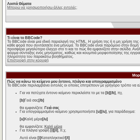
Λοιπά Θέματα
Μπορώ να χρησιμοποιήσω άλλες εντολές;
Τι είναι το BBCode?
Το BBCode είναι μια ιδική παραλαγή της HTML. Η χρήση της ή η μη χρήση της 
κάθε φορά που συντάσσετε ένα μήνυμα. Το BBCode είναι παρόμοιο στην δομή της 
προσφέρει μεγαλύτερο έλεγχο στο τι και το πώς θα εμφανίζετε στην σελίδα. Ανά
φόρμα σύνταξης ενός μηνύματος, καθώς και κουμπιά μορφοποίησης της εγγραφ
πληρότητα του παρακάτω βοηθήματος.
Επιστροφή στην κορυφή
Μορ
Πώς να κάνω το κείμενο μου έντονο, πλάγιο και υπογραμμισμένο
Το BBCode περιλαμβάνει εντολές οι οποίες επιτρέπουν με γρήγορο τρόπο να αλ
Για να πετύχετε έντονο κείμενο περικλείστε το με τα
[b][/b]
, πχ.
[b]
Γειά σας
[/b]
θα εμφανίζετε:
Γειά σας
Για υπογραμμισμένο κείμενο χρησιμοποιήστε
[u][/u]
, για παράδειγμα:
[u]
Καλή μέρα
[/u]
θα εμφανίζετε:
Καλή μέρα
Για πλάγια γραφή
[i][/i]
, π.χ.
Αυτό είναι
[i]
Καταπληκτικό!
[/i]