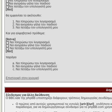
[*]
Να πληρώσω τον λογαριασμό
[*]
Να αγοράσω γάλα του παιδιού
[*]
Να πετάξω τον υπολογιστή μου
[/list]
θα εμφανίσει το ακόλουθο:
Να πληρώσω τον λογαριασμό
Να αγοράσω γάλα του παιδιού
Να πετάξω τον υπολογιστή μου
Και για αλφαβητικό πρόθεμα:
[list=a]
[*]
Να πληρώσω τον λογαριασμό
[*]
Να αγοράσω γάλα του παιδιού
[*]
Να πετάξω τον υπολογιστή μου
[/list]
παράγει
Να πληρώσω τον λογαριασμό
Να αγοράσω γάλα του παιδιού
Να πετάξω τον υπολογιστή μου
Επιστροφή στην κορυφή
Δημ
Σύνδεσμος για άλλη διεύθυνση
Ο BBCode της phpBB υποστηρίζει διάφορους τρόπους δημιουργίας συνδέσμω
Ο πρώτος από αυτούς χρησιμοποιεί τις εντολές
[url=][/url]
, οτιδήποτε 
παράδειγμα, για να δημιουργήσουμε σύνδεσμο για το phpBB.com χρησι