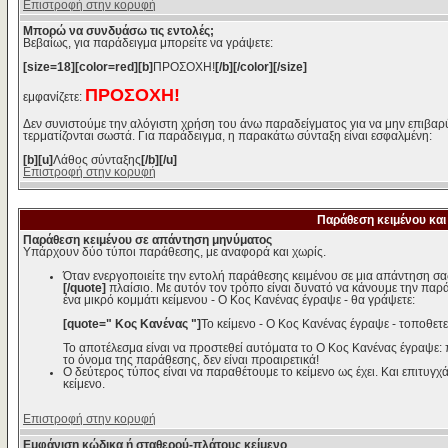
Επιστροφή στην κορυφή
Μπορώ να συνδυάσω τις εντολές;
Βεβαίως, για παράδειγμα μπορείτε να γράψετε:
[size=18][color=red][b]
ΠΡΟΣΟΧΗ!
[/b][/color][/size]
ΠΡΟΣΟΧΗ!
εμφανίζετε:
Δεν συνιστούμε την αλόγιστη χρήση του άνω παραδείγματος για να μην επιβαρύ
τερματίζονται σωστά. Για παράδειγμα, η παρακάτω σύνταξη είναι εσφαλμένη:
[b][u]
Λάθος σύνταξης
[/b][/u]
Επιστροφή στην κορυφή
Παράθεση κειμένου και
Παράθεση κειμένου σε απάντηση μηνύματος
Υπάρχουν δύο τύποι παράθεσης, με αναφορά και χωρίς.
Όταν ενεργοποιείτε την εντολή παράθεσης κειμένου σε μια απάντηση σα
[/quote]
πλαίσιο. Με αυτόν τον τρόπο είναι δυνατό να κάνουμε την παρ
ένα μικρό κομμάτι κείμενου - Ο Κος Κανένας έγραψε - θα γράψετε:
[quote=" Κος Κανένας "]
Το κείμενο - Ο Κος Κανένας έγραψε - τοποθετε
Το αποτέλεσμα είναι να προστεθεί αυτόματα το Ο Κος Κανένας έγραψε:
το όνομα της παράθεσης, δεν είναι προαιρετικά!
Ο δεύτερος τύπος είναι να παραθέτουμε το κείμενο ως έχει. Και επιτυγχά
κείμενο.
Επιστροφή στην κορυφή
Εμφάνιση κώδικα ή σταθερού-πλάτους κείμενο