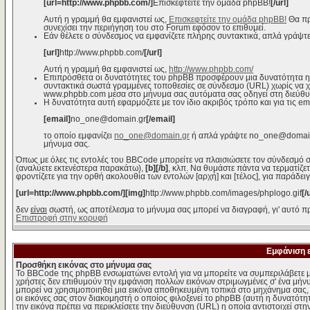
[url=http://www.phpbb.com/]
Επισκεφτείτε την ομάδα phpBB!
[/url]
Αυτή η γραμμή θα εμφανιστεί ως,
Επισκεφτείτε την ομάδα phpBB!
Θα πρ
συνεχίσει την περιήγηση του στο Forum εφόσον το επιθυμεί.
Εάν θέλετε ο σύνδεσμος να εμφανίζετε πλήρης συντακτικά, απλά γράψτε
[url]
http://www.phpbb.com/
[/url]
Αυτή η γραμμή θα εμφανιστεί ως,
http://www.phpbb.com/
Επιπρόσθετα οι δυνατότητες του phpBB προσφέρουν μια δυνατότητα η
συντακτικά σωστά γραμμένες τοποθεσίες σε σύνδεσμο (URL) χωρίς να χρε
www.phpbb.com μέσα στο μήνυμα σας αυτόματα σας οδηγεί στη διεύθ
Η δυνατότητα αυτή εφαρμόζετε με τον ίδιο ακριβός τρόπο και για τις em
[email]
no_one@domain.gr
[/email]
το οποίο εμφανίζει
no_one@domain.gr
ή απλά γράψτε no_one@domain.g
μήνυμα σας.
Όπως με όλες τις εντολές του BBCode μπορείτε να πλαισιώσετε τον σύνδεσμό σ
(αναλύετε εκτενέστερα παρακάτω),
[b][/b]
, κλπ. Να θυμάστε πάντα να τερματίζε
φροντίζετε για την ορθή ακολουθία των εντολών [αρχή] και [τέλος], για παράδει
[url=http://www.phpbb.com/][img]
http://www.phpbb.com/images/phplogo.gif
[/
δεν
είναι
σωστή, ως αποτέλεσμα το μήνυμα σας μπορεί να διαγραφή, γι' αυτό πρ
Επιστροφή στην κορυφή
Εμφάνιση 
Προσθήκη εικόνας στο μήνυμα σας
Το BBCode της phpBB ενσωματώνει εντολή για να μπορείτε να συμπεριλάβετε μ
χρήστες δεν επιθυμούν την εμφάνιση πολλών εικόνων στριμωγμένες σ' ένα μήνυμ
μπορεί να χρησιμοποιηθεί μια εικόνα αποθηκευμένη τοπικά στο μηχάνημα σας, ε
οι εικόνες σας στον διακομηστή ο οποίος φιλοξενεί το phpBB (αυτή η δυνατότη
την εικόνα πρέπει να περικλείσετε την διεύθυνση (URL) η οποία αντιστοιχεί στη