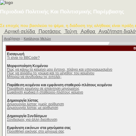
Περιοδικό Πολιτικής Και Πολιτισμικής Παρέμβασης
Σε εποχές που βασιλεύει το ψέμα, η διάδοση της αλήθειας είναι πράξη
Αρχική σελίδα
Προτάσεις
Τεύχη
Αρθρα
Αναζήτηση διαλ
Αναζήτηση
::
Κατάλογος Μελών
B
Εισαγωγή
Τι είναι το BBCode?
Μορφοποίηση Κειμένου
Πώς να κάνω το κείμενο μου έντονο, πλάγιο και υπογραμμισμένο
Πώς να αλλάξω το χρώμα και το μέγεθος του κειμένου
Μπορώ να συνδυάσω τις εντολές;
Παράθεση κειμένου και εμφάνιση σταθερού-πλάτους κειμένου
Παράθεση κειμένου σε απάντηση μηνύματος
Εμφάνιση κώδικα ή σταθερού-πλάτους κείμενο
Δημιουργία λίστας
Δημιουργία λίστας χωρίς αρίθμηση
Δημιουργία λίστας με αρίθμηση
Δημιουργία Συνδέσμων
Σύνδεσμος για άλλη διεύθυνση
Εμφάνιση εικόνων στα μηνύματα σας
Προσθήκη εικόνας στο μήνυμα σας