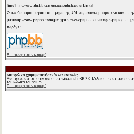
[img]
http://www.phpbb.com/images/phplogo.gif
[/img]
Όπως θα παρατηρήσατε στο τμήμα της URL παραπάνω, μπορείτε να κάνετε την
[url=http://www.phpbb.com/][img]
http://www.phpbb.com/images/phplogo.gif
[/
παράγει:
Επιστροφή στην κορυφή
Μπορώ να χρησιμοποιήσω άλλες εντολές;
Δυστυχώς όχι, όχι στην παρούσα έκδοση phpBB 2.0. Μελετούμε πως μπορούμε 
του κώδικα του forum
Επιστροφή στην κορυφή