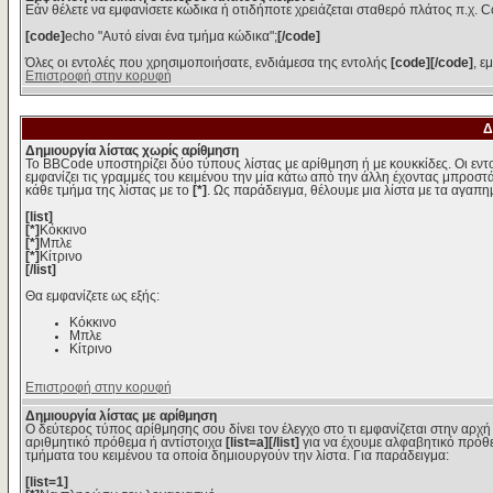
Εάν θέλετε να εμφανίσετε κώδικα ή οτιδήποτε χρειάζεται σταθερό πλάτος π.χ. C
[code]
echo "Αυτό είναι ένα τμήμα κώδικα";
[/code]
Όλες οι εντολές που χρησιμοποιήσατε, ενδιάμεσα της εντολής
[code][/code]
, ε
Επιστροφή στην κορυφή
Δ
Δημιουργία λίστας χωρίς αρίθμηση
Το BBCode υποστηρίζει δύο τύπους λίστας με αρίθμηση ή με κουκκίδες. Οι εντολ
εμφανίζει τις γραμμές του κειμένου την μία κάτω από την άλλη έχοντας μπροστά
κάθε τμήμα της λίστας με το
[*]
. Ως παράδειγμα, θέλουμε μια λίστα με τα αγαπ
[list]
[*]
Κόκκινο
[*]
Μπλε
[*]
Κίτρινο
[/list]
Θα εμφανίζετε ως εξής:
Κόκκινο
Μπλε
Κίτρινο
Επιστροφή στην κορυφή
Δημιουργία λίστας με αρίθμηση
Ο δεύτερος τύπος αρίθμησης σου δίνει τον έλεγχο στο τι εμφανίζεται στην αρχή
αριθμητικό πρόθεμα ή αντίστοιχα
[list=a][/list]
για να έχουμε αλφαβητικό πρόθε
τμήματα του κειμένου τα οποία δημιουργούν την λίστα. Για παράδειγμα:
[list=1]