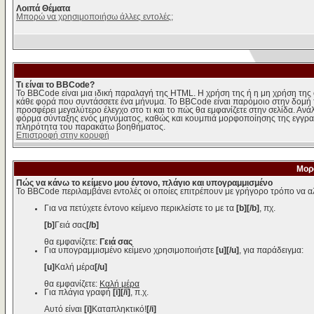
Λοιπά Θέματα
Μπορώ να χρησιμοποιήσω άλλες εντολές;
Τι είναι το BBCode?
Το BBCode είναι μια ιδική παραλαγή της HTML. Η χρήση της ή η μη χρήση της 
κάθε φορά που συντάσσετε ένα μήνυμα. Το BBCode είναι παρόμοιο στην δομή της 
προσφέρει μεγαλύτερο έλεγχο στο τι και το πώς θα εμφανίζετε στην σελίδα. Ανά
φόρμα σύνταξης ενός μηνύματος, καθώς και κουμπιά μορφοποίησης της εγγραφ
πληρότητα του παρακάτω βοηθήματος.
Επιστροφή στην κορυφή
Μορ
Πώς να κάνω το κείμενο μου έντονο, πλάγιο και υπογραμμισμένο
Το BBCode περιλαμβάνει εντολές οι οποίες επιτρέπουν με γρήγορο τρόπο να αλ
Για να πετύχετε έντονο κείμενο περικλείστε το με τα
[b][/b]
, πχ.
[b]
Γειά σας
[/b]
θα εμφανίζετε:
Γειά σας
Για υπογραμμισμένο κείμενο χρησιμοποιήστε
[u][/u]
, για παράδειγμα:
[u]
Καλή μέρα
[/u]
θα εμφανίζετε:
Καλή μέρα
Για πλάγια γραφή
[i][/i]
, π.χ.
Αυτό είναι
[i]
Καταπληκτικό!
[/i]