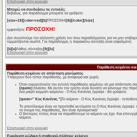
Επιστροφή στην κορυφή
Μπορώ να συνδυάσω τις εντολές;
Βεβαίως, για παράδειγμα μπορείτε να γράψετε:
[size=18][color=red][b]
ΠΡΟΣΟΧΗ!
[/b][/color][/size]
ΠΡΟΣΟΧΗ!
εμφανίζετε:
Δεν συνιστούμε την αλόγιστη χρήση του άνω παραδείγματος για να μην επιβαρύ
τερματίζονται σωστά. Για παράδειγμα, η παρακάτω σύνταξη είναι εσφαλμένη:
[b][u]
Λάθος σύνταξης
[/b][/u]
Επιστροφή στην κορυφή
Παράθεση κειμένου και
Παράθεση κειμένου σε απάντηση μηνύματος
Υπάρχουν δύο τύποι παράθεσης, με αναφορά και χωρίς.
Όταν ενεργοποιείτε την εντολή παράθεσης κειμένου σε μια απάντηση σα
[/quote]
πλαίσιο. Με αυτόν τον τρόπο είναι δυνατό να κάνουμε την παρ
ένα μικρό κομμάτι κείμενου - Ο Κος Κανένας έγραψε - θα γράψετε:
[quote=" Κος Κανένας "]
Το κείμενο - Ο Κος Κανένας έγραψε - τοποθετε
Το αποτέλεσμα είναι να προστεθεί αυτόματα το Ο Κος Κανένας έγραψε:
το όνομα της παράθεσης, δεν είναι προαιρετικά!
Ο δεύτερος τύπος είναι να παραθέτουμε το κείμενο ως έχει. Και επιτυγχά
κείμενο.
Επιστροφή στην κορυφή
Εμφάνιση κώδικα ή σταθερού-πλάτους κείμενο