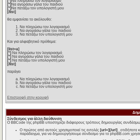
[*]
Να πληρώσω τον λογαριασμό
[*]
Να αγοράσω γάλα του παιδιού
[*]
Να πετάξω τον υπολογιστή μου
[/list]
θα εμφανίσει το ακόλουθο:
Να πληρώσω τον λογαριασμό
Να αγοράσω γάλα του παιδιού
Να πετάξω τον υπολογιστή μου
Και για αλφαβητικό πρόθεμα:
[list=a]
[*]
Να πληρώσω τον λογαριασμό
[*]
Να αγοράσω γάλα του παιδιού
[*]
Να πετάξω τον υπολογιστή μου
[/list]
παράγει
Να πληρώσω τον λογαριασμό
Να αγοράσω γάλα του παιδιού
Να πετάξω τον υπολογιστή μου
Επιστροφή στην κορυφή
Δημ
Σύνδεσμος για άλλη διεύθυνση
Ο BBCode της phpBB υποστηρίζει διάφορους τρόπους δημιουργίας συνδέσμω
Ο πρώτος από αυτούς χρησιμοποιεί τις εντολές
[url=][/url]
, οτιδήποτε 
παράδειγμα, για να δημιουργήσουμε σύνδεσμο για το phpBB.com χρησι