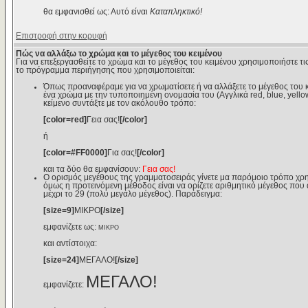
θα εμφανισθεί ως: Αυτό είναι
Καταπληκτικό!
Επιστροφή στην κορυφή
Πώς να αλλάξω το χρώμα και το μέγεθος του κειμένου
Για να επεξεργασθείτε το χρώμα και το μέγεθος του κειμένου χρησιμοποιήστε τις
το πρόγραμμα περιήγησης που χρησιμοποιείται:
Όπως προαναφέραμε για να χρωματίσετε ή να αλλάξετε το μέγεθος του κε
ένα χρώμα με την τυποποιημένη ονομασία του (Αγγλικά red, blue, yello
κείμενο συντάξτε με τον ακόλουθο τρόπο:
[color=red]
Γεια σας!
[/color]
ή
[color=#FF0000]
Για σας!
[/color]
και τα δύο θα εμφανίσουν:
Γεια σας!
Ο ορισμός μεγέθους της γραμματοσειράς γίνετε μα παρόμοιο τρόπο χρη
όμως η προτεινόμενη μέθοδος είναι να ορίζετε αριθμητικό μέγεθος που αν
μέχρι το 29 (πολύ μεγάλο μέγεθος). Παράδειγμα:
[size=9]
ΜΙΚΡΟ
[/size]
εμφανίζετε ως:
ΜΙΚΡΟ
και αντίστοιχα:
[size=24]
ΜΕΓΑΛΟ!
[/size]
ΜΕΓΑΛΟ!
εμφανίζετε: