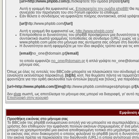
[url=http://www.phpbb.com/]
Επισκεφτείτε την ομάδα phpBB!
[/url]
Αυτή η γραμμή θα εμφανιστεί ως,
Επισκεφτείτε την ομάδα phpBB!
Θα πρ
συνεχίσει την περιήγηση του στο Forum εφόσον το επιθυμεί.
Εάν θέλετε ο σύνδεσμος να εμφανίζετε πλήρης συντακτικά, απλά γράψτε
[url]
http://www.phpbb.com/
[/url]
Αυτή η γραμμή θα εμφανιστεί ως,
http://www.phpbb.com/
Επιπρόσθετα οι δυνατότητες του phpBB προσφέρουν μια δυνατότητα η
συντακτικά σωστά γραμμένες τοποθεσίες σε σύνδεσμο (URL) χωρίς να χρε
www.phpbb.com μέσα στο μήνυμα σας αυτόματα σας οδηγεί στη διεύθ
Η δυνατότητα αυτή εφαρμόζετε με τον ίδιο ακριβός τρόπο και για τις em
[email]
no_one@domain.gr
[/email]
το οποίο εμφανίζει
no_one@domain.gr
ή απλά γράψτε no_one@domain.g
μήνυμα σας.
Όπως με όλες τις εντολές του BBCode μπορείτε να πλαισιώσετε τον σύνδεσμό σ
(αναλύετε εκτενέστερα παρακάτω),
[b][/b]
, κλπ. Να θυμάστε πάντα να τερματίζε
φροντίζετε για την ορθή ακολουθία των εντολών [αρχή] και [τέλος], για παράδει
[url=http://www.phpbb.com/][img]
http://www.phpbb.com/images/phplogo.gif
[/
δεν
είναι
σωστή, ως αποτέλεσμα το μήνυμα σας μπορεί να διαγραφή, γι' αυτό πρ
Επιστροφή στην κορυφή
Εμφάνιση 
Προσθήκη εικόνας στο μήνυμα σας
Το BBCode της phpBB ενσωματώνει εντολή για να μπορείτε να συμπεριλάβετε μ
χρήστες δεν επιθυμούν την εμφάνιση πολλών εικόνων στριμωγμένες σ' ένα μήνυμ
μπορεί να χρησιμοποιηθεί μια εικόνα αποθηκευμένη τοπικά στο μηχάνημα σας, ε
οι εικόνες σας στον διακομηστή ο οποίος φιλοξενεί το phpBB (αυτή η δυνατότη
την εικόνα πρέπει να περικλείσετε την διεύθυνση (URL) η οποία αντιστοιχεί στη