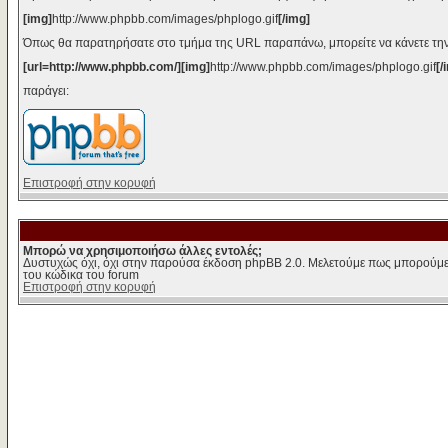
[img]
http://www.phpbb.com/images/phplogo.gif
[/img]
Όπως θα παρατηρήσατε στο τμήμα της URL παραπάνω, μπορείτε να κάνετε την
[url=http://www.phpbb.com/][img]
http://www.phpbb.com/images/phplogo.gif
[/
παράγει:
Επιστροφή στην κορυφή
Μπορώ να χρησιμοποιήσω άλλες εντολές;
Δυστυχώς όχι, όχι στην παρούσα έκδοση phpBB 2.0. Μελετούμε πως μπορούμε 
του κώδικα του forum
Επιστροφή στην κορυφή