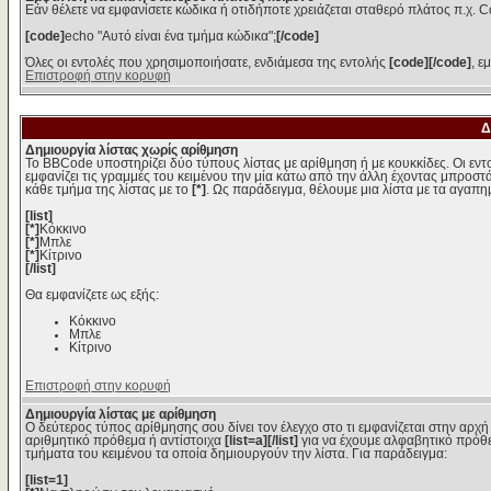
Εάν θέλετε να εμφανίσετε κώδικα ή οτιδήποτε χρειάζεται σταθερό πλάτος π.χ. C
[code]
echo "Αυτό είναι ένα τμήμα κώδικα";
[/code]
Όλες οι εντολές που χρησιμοποιήσατε, ενδιάμεσα της εντολής
[code][/code]
, ε
Επιστροφή στην κορυφή
Δ
Δημιουργία λίστας χωρίς αρίθμηση
Το BBCode υποστηρίζει δύο τύπους λίστας με αρίθμηση ή με κουκκίδες. Οι εντολ
εμφανίζει τις γραμμές του κειμένου την μία κάτω από την άλλη έχοντας μπροστά
κάθε τμήμα της λίστας με το
[*]
. Ως παράδειγμα, θέλουμε μια λίστα με τα αγαπ
[list]
[*]
Κόκκινο
[*]
Μπλε
[*]
Κίτρινο
[/list]
Θα εμφανίζετε ως εξής:
Κόκκινο
Μπλε
Κίτρινο
Επιστροφή στην κορυφή
Δημιουργία λίστας με αρίθμηση
Ο δεύτερος τύπος αρίθμησης σου δίνει τον έλεγχο στο τι εμφανίζεται στην αρχή
αριθμητικό πρόθεμα ή αντίστοιχα
[list=a][/list]
για να έχουμε αλφαβητικό πρόθε
τμήματα του κειμένου τα οποία δημιουργούν την λίστα. Για παράδειγμα:
[list=1]