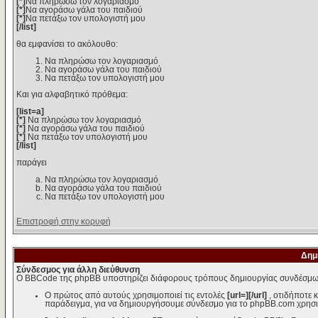
[*]
Να πληρώσω τον λογαριασμό
[*]
Να αγοράσω γάλα του παιδιού
[*]
Να πετάξω τον υπολογιστή μου
[/list]
θα εμφανίσει το ακόλουθο:
Να πληρώσω τον λογαριασμό
Να αγοράσω γάλα του παιδιού
Να πετάξω τον υπολογιστή μου
Και για αλφαβητικό πρόθεμα:
[list=a]
[*]
Να πληρώσω τον λογαριασμό
[*]
Να αγοράσω γάλα του παιδιού
[*]
Να πετάξω τον υπολογιστή μου
[/list]
παράγει
Να πληρώσω τον λογαριασμό
Να αγοράσω γάλα του παιδιού
Να πετάξω τον υπολογιστή μου
Επιστροφή στην κορυφή
Δημ
Σύνδεσμος για άλλη διεύθυνση
Ο BBCode της phpBB υποστηρίζει διάφορους τρόπους δημιουργίας συνδέσμω
Ο πρώτος από αυτούς χρησιμοποιεί τις εντολές
[url=][/url]
, οτιδήποτε 
παράδειγμα, για να δημιουργήσουμε σύνδεσμο για το phpBB.com χρησι