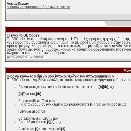
Λοιπά Θέματα
Μπορώ να χρησιμοποιήσω άλλες εντολές;
Τι είναι το BBCode?
Το BBCode είναι μια ιδική παραλαγή της HTML. Η χρήση της ή η μη χρήση της 
κάθε φορά που συντάσσετε ένα μήνυμα. Το BBCode είναι παρόμοιο στην δομή της 
προσφέρει μεγαλύτερο έλεγχο στο τι και το πώς θα εμφανίζετε στην σελίδα. Ανά
φόρμα σύνταξης ενός μηνύματος, καθώς και κουμπιά μορφοποίησης της εγγραφ
πληρότητα του παρακάτω βοηθήματος.
Επιστροφή στην κορυφή
Μορ
Πώς να κάνω το κείμενο μου έντονο, πλάγιο και υπογραμμισμένο
Το BBCode περιλαμβάνει εντολές οι οποίες επιτρέπουν με γρήγορο τρόπο να αλ
Για να πετύχετε έντονο κείμενο περικλείστε το με τα
[b][/b]
, πχ.
[b]
Γειά σας
[/b]
θα εμφανίζετε:
Γειά σας
Για υπογραμμισμένο κείμενο χρησιμοποιήστε
[u][/u]
, για παράδειγμα:
[u]
Καλή μέρα
[/u]
θα εμφανίζετε:
Καλή μέρα
Για πλάγια γραφή
[i][/i]
, π.χ.
Αυτό είναι
[i]
Καταπληκτικό!
[/i]