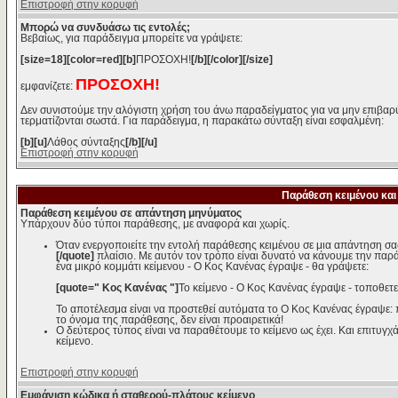
Επιστροφή στην κορυφή
Μπορώ να συνδυάσω τις εντολές;
Βεβαίως, για παράδειγμα μπορείτε να γράψετε:
[size=18][color=red][b]
ΠΡΟΣΟΧΗ!
[/b][/color][/size]
ΠΡΟΣΟΧΗ!
εμφανίζετε:
Δεν συνιστούμε την αλόγιστη χρήση του άνω παραδείγματος για να μην επιβαρύ
τερματίζονται σωστά. Για παράδειγμα, η παρακάτω σύνταξη είναι εσφαλμένη:
[b][u]
Λάθος σύνταξης
[/b][/u]
Επιστροφή στην κορυφή
Παράθεση κειμένου και
Παράθεση κειμένου σε απάντηση μηνύματος
Υπάρχουν δύο τύποι παράθεσης, με αναφορά και χωρίς.
Όταν ενεργοποιείτε την εντολή παράθεσης κειμένου σε μια απάντηση σα
[/quote]
πλαίσιο. Με αυτόν τον τρόπο είναι δυνατό να κάνουμε την παρ
ένα μικρό κομμάτι κείμενου - Ο Κος Κανένας έγραψε - θα γράψετε:
[quote=" Κος Κανένας "]
Το κείμενο - Ο Κος Κανένας έγραψε - τοποθετε
Το αποτέλεσμα είναι να προστεθεί αυτόματα το Ο Κος Κανένας έγραψε:
το όνομα της παράθεσης, δεν είναι προαιρετικά!
Ο δεύτερος τύπος είναι να παραθέτουμε το κείμενο ως έχει. Και επιτυγχά
κείμενο.
Επιστροφή στην κορυφή
Εμφάνιση κώδικα ή σταθερού-πλάτους κείμενο