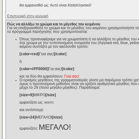
θα εμφανισθεί ως: Αυτό είναι
Καταπληκτικό!
Επιστροφή στην κορυφή
Πώς να αλλάξω το χρώμα και το μέγεθος του κειμένου
Για να επεξεργασθείτε το χρώμα και το μέγεθος του κειμένου χρησιμοποιήστε τις
το πρόγραμμα περιήγησης που χρησιμοποιείται:
Όπως προαναφέραμε για να χρωματίσετε ή να αλλάξετε το μέγεθος του κε
ένα χρώμα με την τυποποιημένη ονομασία του (Αγγλικά red, blue, yello
κείμενο συντάξτε με τον ακόλουθο τρόπο:
[color=red]
Γεια σας!
[/color]
ή
[color=#FF0000]
Για σας!
[/color]
και τα δύο θα εμφανίσουν:
Γεια σας!
Ο ορισμός μεγέθους της γραμματοσειράς γίνετε μα παρόμοιο τρόπο χρη
όμως η προτεινόμενη μέθοδος είναι να ορίζετε αριθμητικό μέγεθος που αν
μέχρι το 29 (πολύ μεγάλο μέγεθος). Παράδειγμα:
[size=9]
ΜΙΚΡΟ
[/size]
εμφανίζετε ως:
ΜΙΚΡΟ
και αντίστοιχα:
[size=24]
ΜΕΓΑΛΟ!
[/size]
ΜΕΓΑΛΟ!
εμφανίζετε: