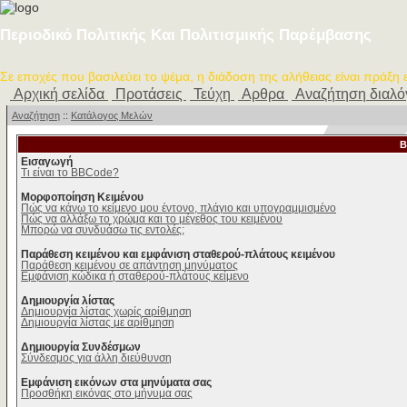
Περιοδικό Πολιτικής Και Πολιτισμικής Παρέμβασης
Σε εποχές που βασιλεύει το ψέμα, η διάδοση της αλήθειας είναι πράξη
Αρχική σελίδα
Προτάσεις
Τεύχη
Αρθρα
Αναζήτηση διαλ
Αναζήτηση
::
Κατάλογος Μελών
B
Εισαγωγή
Τι είναι το BBCode?
Μορφοποίηση Κειμένου
Πώς να κάνω το κείμενο μου έντονο, πλάγιο και υπογραμμισμένο
Πώς να αλλάξω το χρώμα και το μέγεθος του κειμένου
Μπορώ να συνδυάσω τις εντολές;
Παράθεση κειμένου και εμφάνιση σταθερού-πλάτους κειμένου
Παράθεση κειμένου σε απάντηση μηνύματος
Εμφάνιση κώδικα ή σταθερού-πλάτους κείμενο
Δημιουργία λίστας
Δημιουργία λίστας χωρίς αρίθμηση
Δημιουργία λίστας με αρίθμηση
Δημιουργία Συνδέσμων
Σύνδεσμος για άλλη διεύθυνση
Εμφάνιση εικόνων στα μηνύματα σας
Προσθήκη εικόνας στο μήνυμα σας