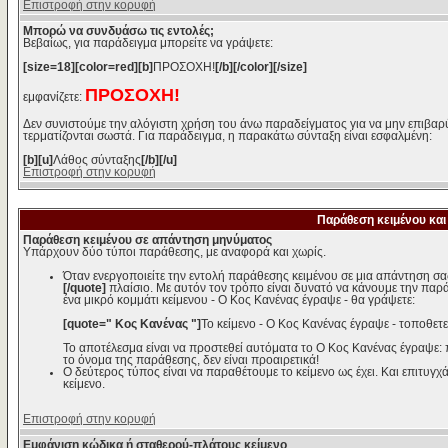
Επιστροφή στην κορυφή
Μπορώ να συνδυάσω τις εντολές;
Βεβαίως, για παράδειγμα μπορείτε να γράψετε:
[size=18][color=red][b]
ΠΡΟΣΟΧΗ!
[/b][/color][/size]
ΠΡΟΣΟΧΗ!
εμφανίζετε:
Δεν συνιστούμε την αλόγιστη χρήση του άνω παραδείγματος για να μην επιβαρύ
τερματίζονται σωστά. Για παράδειγμα, η παρακάτω σύνταξη είναι εσφαλμένη:
[b][u]
Λάθος σύνταξης
[/b][/u]
Επιστροφή στην κορυφή
Παράθεση κειμένου και
Παράθεση κειμένου σε απάντηση μηνύματος
Υπάρχουν δύο τύποι παράθεσης, με αναφορά και χωρίς.
Όταν ενεργοποιείτε την εντολή παράθεσης κειμένου σε μια απάντηση σα
[/quote]
πλαίσιο. Με αυτόν τον τρόπο είναι δυνατό να κάνουμε την παρ
ένα μικρό κομμάτι κείμενου - Ο Κος Κανένας έγραψε - θα γράψετε:
[quote=" Κος Κανένας "]
Το κείμενο - Ο Κος Κανένας έγραψε - τοποθετε
Το αποτέλεσμα είναι να προστεθεί αυτόματα το Ο Κος Κανένας έγραψε:
το όνομα της παράθεσης, δεν είναι προαιρετικά!
Ο δεύτερος τύπος είναι να παραθέτουμε το κείμενο ως έχει. Και επιτυγχά
κείμενο.
Επιστροφή στην κορυφή
Εμφάνιση κώδικα ή σταθερού-πλάτους κείμενο