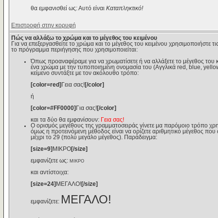
θα εμφανισθεί ως: Αυτό είναι
Καταπληκτικό!
Επιστροφή στην κορυφή
Πώς να αλλάξω το χρώμα και το μέγεθος του κειμένου
Για να επεξεργασθείτε το χρώμα και το μέγεθος του κειμένου χρησιμοποιήστε τις
το πρόγραμμα περιήγησης που χρησιμοποιείται:
Όπως προαναφέραμε για να χρωματίσετε ή να αλλάξετε το μέγεθος του κε
ένα χρώμα με την τυποποιημένη ονομασία του (Αγγλικά red, blue, yello
κείμενο συντάξτε με τον ακόλουθο τρόπο:
[color=red]
Γεια σας!
[/color]
ή
[color=#FF0000]
Για σας!
[/color]
και τα δύο θα εμφανίσουν:
Γεια σας!
Ο ορισμός μεγέθους της γραμματοσειράς γίνετε μα παρόμοιο τρόπο χρη
όμως η προτεινόμενη μέθοδος είναι να ορίζετε αριθμητικό μέγεθος που αν
μέχρι το 29 (πολύ μεγάλο μέγεθος). Παράδειγμα:
[size=9]
ΜΙΚΡΟ
[/size]
εμφανίζετε ως:
ΜΙΚΡΟ
και αντίστοιχα:
[size=24]
ΜΕΓΑΛΟ!
[/size]
ΜΕΓΑΛΟ!
εμφανίζετε: