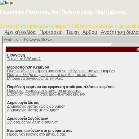
Περιοδικό Πολιτικής Και Πολιτισμικής Παρέμβασης
Σε εποχές που βασιλεύει το ψέμα, η διάδοση της αλήθειας είναι πράξη
Αρχική σελίδα
Προτάσεις
Τεύχη
Αρθρα
Αναζήτηση διαλ
Αναζήτηση
::
Κατάλογος Μελών
B
Εισαγωγή
Τι είναι το BBCode?
Μορφοποίηση Κειμένου
Πώς να κάνω το κείμενο μου έντονο, πλάγιο και υπογραμμισμένο
Πώς να αλλάξω το χρώμα και το μέγεθος του κειμένου
Μπορώ να συνδυάσω τις εντολές;
Παράθεση κειμένου και εμφάνιση σταθερού-πλάτους κειμένου
Παράθεση κειμένου σε απάντηση μηνύματος
Εμφάνιση κώδικα ή σταθερού-πλάτους κείμενο
Δημιουργία λίστας
Δημιουργία λίστας χωρίς αρίθμηση
Δημιουργία λίστας με αρίθμηση
Δημιουργία Συνδέσμων
Σύνδεσμος για άλλη διεύθυνση
Εμφάνιση εικόνων στα μηνύματα σας
Προσθήκη εικόνας στο μήνυμα σας