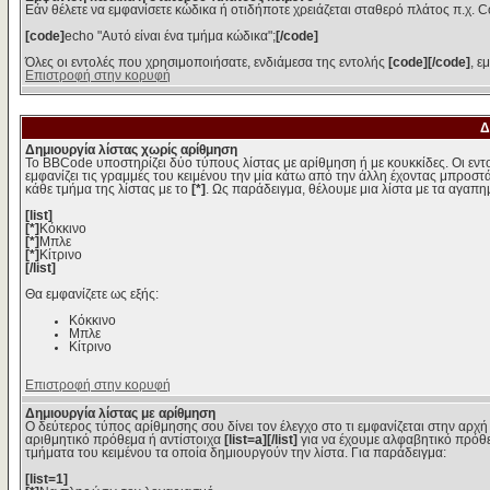
Εάν θέλετε να εμφανίσετε κώδικα ή οτιδήποτε χρειάζεται σταθερό πλάτος π.χ. C
[code]
echo "Αυτό είναι ένα τμήμα κώδικα";
[/code]
Όλες οι εντολές που χρησιμοποιήσατε, ενδιάμεσα της εντολής
[code][/code]
, ε
Επιστροφή στην κορυφή
Δ
Δημιουργία λίστας χωρίς αρίθμηση
Το BBCode υποστηρίζει δύο τύπους λίστας με αρίθμηση ή με κουκκίδες. Οι εντολ
εμφανίζει τις γραμμές του κειμένου την μία κάτω από την άλλη έχοντας μπροστά
κάθε τμήμα της λίστας με το
[*]
. Ως παράδειγμα, θέλουμε μια λίστα με τα αγαπ
[list]
[*]
Κόκκινο
[*]
Μπλε
[*]
Κίτρινο
[/list]
Θα εμφανίζετε ως εξής:
Κόκκινο
Μπλε
Κίτρινο
Επιστροφή στην κορυφή
Δημιουργία λίστας με αρίθμηση
Ο δεύτερος τύπος αρίθμησης σου δίνει τον έλεγχο στο τι εμφανίζεται στην αρχή
αριθμητικό πρόθεμα ή αντίστοιχα
[list=a][/list]
για να έχουμε αλφαβητικό πρόθε
τμήματα του κειμένου τα οποία δημιουργούν την λίστα. Για παράδειγμα:
[list=1]