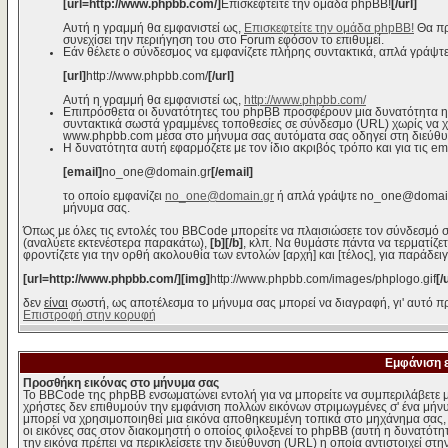
[url=http://www.phpbb.com/]
Επισκεφτείτε την ομάδα phpBB!
[/url]
Αυτή η γραμμή θα εμφανιστεί ως,
Επισκεφτείτε την ομάδα phpBB!
Θα πρ
συνεχίσει την περιήγηση του στο Forum εφόσον το επιθυμεί.
Εάν θέλετε ο σύνδεσμος να εμφανίζετε πλήρης συντακτικά, απλά γράψτε
[url]
http://www.phpbb.com/
[/url]
Αυτή η γραμμή θα εμφανιστεί ως,
http://www.phpbb.com/
Επιπρόσθετα οι δυνατότητες του phpBB προσφέρουν μια δυνατότητα η
συντακτικά σωστά γραμμένες τοποθεσίες σε σύνδεσμο (URL) χωρίς να χρε
www.phpbb.com μέσα στο μήνυμα σας αυτόματα σας οδηγεί στη διεύθ
Η δυνατότητα αυτή εφαρμόζετε με τον ίδιο ακριβός τρόπο και για τις em
[email]
no_one@domain.gr
[/email]
το οποίο εμφανίζει
no_one@domain.gr
ή απλά γράψτε no_one@domain.g
μήνυμα σας.
Όπως με όλες τις εντολές του BBCode μπορείτε να πλαισιώσετε τον σύνδεσμό σ
(αναλύετε εκτενέστερα παρακάτω),
[b][/b]
, κλπ. Να θυμάστε πάντα να τερματίζε
φροντίζετε για την ορθή ακολουθία των εντολών [αρχή] και [τέλος], για παράδει
[url=http://www.phpbb.com/][img]
http://www.phpbb.com/images/phplogo.gif
[/
δεν
είναι
σωστή, ως αποτέλεσμα το μήνυμα σας μπορεί να διαγραφή, γι' αυτό πρ
Επιστροφή στην κορυφή
Εμφάνιση 
Προσθήκη εικόνας στο μήνυμα σας
Το BBCode της phpBB ενσωματώνει εντολή για να μπορείτε να συμπεριλάβετε μ
χρήστες δεν επιθυμούν την εμφάνιση πολλών εικόνων στριμωγμένες σ' ένα μήνυμ
μπορεί να χρησιμοποιηθεί μια εικόνα αποθηκευμένη τοπικά στο μηχάνημα σας, ε
οι εικόνες σας στον διακομηστή ο οποίος φιλοξενεί το phpBB (αυτή η δυνατότη
την εικόνα πρέπει να περικλείσετε την διεύθυνση (URL) η οποία αντιστοιχεί στη