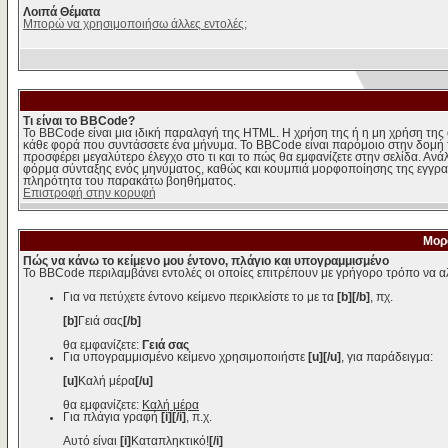
Λοιπά Θέματα
Μπορώ να χρησιμοποιήσω άλλες εντολές;
Τι είναι το BBCode?
Το BBCode είναι μια ιδική παραλαγή της HTML. Η χρήση της ή η μη χρήση της 
κάθε φορά που συντάσσετε ένα μήνυμα. Το BBCode είναι παρόμοιο στην δομή της 
προσφέρει μεγαλύτερο έλεγχο στο τι και το πώς θα εμφανίζετε στην σελίδα. Ανά
φόρμα σύνταξης ενός μηνύματος, καθώς και κουμπιά μορφοποίησης της εγγραφ
πληρότητα του παρακάτω βοηθήματος.
Επιστροφή στην κορυφή
Μορ
Πώς να κάνω το κείμενο μου έντονο, πλάγιο και υπογραμμισμένο
Το BBCode περιλαμβάνει εντολές οι οποίες επιτρέπουν με γρήγορο τρόπο να αλ
Για να πετύχετε έντονο κείμενο περικλείστε το με τα
[b][/b]
, πχ.
[b]
Γειά σας
[/b]
θα εμφανίζετε:
Γειά σας
Για υπογραμμισμένο κείμενο χρησιμοποιήστε
[u][/u]
, για παράδειγμα:
[u]
Καλή μέρα
[/u]
θα εμφανίζετε:
Καλή μέρα
Για πλάγια γραφή
[i][/i]
, π.χ.
Αυτό είναι
[i]
Καταπληκτικό!
[/i]