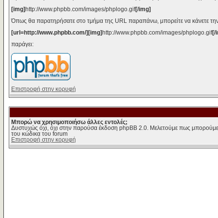
[img]
http://www.phpbb.com/images/phplogo.gif
[/img]
Όπως θα παρατηρήσατε στο τμήμα της URL παραπάνω, μπορείτε να κάνετε την
[url=http://www.phpbb.com/][img]
http://www.phpbb.com/images/phplogo.gif
[/
παράγει:
Επιστροφή στην κορυφή
Μπορώ να χρησιμοποιήσω άλλες εντολές;
Δυστυχώς όχι, όχι στην παρούσα έκδοση phpBB 2.0. Μελετούμε πως μπορούμε 
του κώδικα του forum
Επιστροφή στην κορυφή