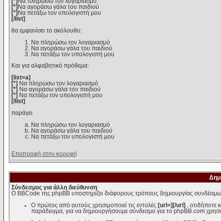
[*]
Να πληρώσω τον λογαριασμό
[*]
Να αγοράσω γάλα του παιδιού
[*]
Να πετάξω τον υπολογιστή μου
[/list]
θα εμφανίσει το ακόλουθο:
Να πληρώσω τον λογαριασμό
Να αγοράσω γάλα του παιδιού
Να πετάξω τον υπολογιστή μου
Και για αλφαβητικό πρόθεμα:
[list=a]
[*]
Να πληρώσω τον λογαριασμό
[*]
Να αγοράσω γάλα του παιδιού
[*]
Να πετάξω τον υπολογιστή μου
[/list]
παράγει
Να πληρώσω τον λογαριασμό
Να αγοράσω γάλα του παιδιού
Να πετάξω τον υπολογιστή μου
Επιστροφή στην κορυφή
Δημ
Σύνδεσμος για άλλη διεύθυνση
Ο BBCode της phpBB υποστηρίζει διάφορους τρόπους δημιουργίας συνδέσμω
Ο πρώτος από αυτούς χρησιμοποιεί τις εντολές
[url=][/url]
, οτιδήποτε 
παράδειγμα, για να δημιουργήσουμε σύνδεσμο για το phpBB.com χρησι