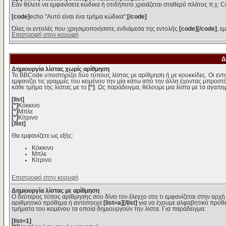
Εάν θέλετε να εμφανίσετε κώδικα ή οτιδήποτε χρειάζεται σταθερό πλάτος π.χ. C
[code]
echo "Αυτό είναι ένα τμήμα κώδικα";
[/code]
Όλες οι εντολές που χρησιμοποιήσατε, ενδιάμεσα της εντολής
[code][/code]
, ε
Επιστροφή στην κορυφή
Δ
Δημιουργία λίστας χωρίς αρίθμηση
Το BBCode υποστηρίζει δύο τύπους λίστας με αρίθμηση ή με κουκκίδες. Οι εντολ
εμφανίζει τις γραμμές του κειμένου την μία κάτω από την άλλη έχοντας μπροστά
κάθε τμήμα της λίστας με το
[*]
. Ως παράδειγμα, θέλουμε μια λίστα με τα αγαπ
[list]
[*]
Κόκκινο
[*]
Μπλε
[*]
Κίτρινο
[/list]
Θα εμφανίζετε ως εξής:
Κόκκινο
Μπλε
Κίτρινο
Επιστροφή στην κορυφή
Δημιουργία λίστας με αρίθμηση
Ο δεύτερος τύπος αρίθμησης σου δίνει τον έλεγχο στο τι εμφανίζεται στην αρχή
αριθμητικό πρόθεμα ή αντίστοιχα
[list=a][/list]
για να έχουμε αλφαβητικό πρόθε
τμήματα του κειμένου τα οποία δημιουργούν την λίστα. Για παράδειγμα:
[list=1]