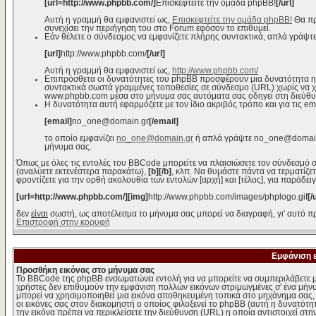
[url=http://www.phpbb.com/]
Επισκεφτείτε την ομάδα phpBB!
[/url]
Αυτή η γραμμή θα εμφανιστεί ως,
Επισκεφτείτε την ομάδα phpBB!
Θα πρ
συνεχίσει την περιήγηση του στο Forum εφόσον το επιθυμεί.
Εάν θέλετε ο σύνδεσμος να εμφανίζετε πλήρης συντακτικά, απλά γράψτε
[url]
http://www.phpbb.com/
[/url]
Αυτή η γραμμή θα εμφανιστεί ως,
http://www.phpbb.com/
Επιπρόσθετα οι δυνατότητες του phpBB προσφέρουν μια δυνατότητα η
συντακτικά σωστά γραμμένες τοποθεσίες σε σύνδεσμο (URL) χωρίς να χρε
www.phpbb.com μέσα στο μήνυμα σας αυτόματα σας οδηγεί στη διεύθ
Η δυνατότητα αυτή εφαρμόζετε με τον ίδιο ακριβός τρόπο και για τις em
[email]
no_one@domain.gr
[/email]
το οποίο εμφανίζει
no_one@domain.gr
ή απλά γράψτε no_one@domain.g
μήνυμα σας.
Όπως με όλες τις εντολές του BBCode μπορείτε να πλαισιώσετε τον σύνδεσμό σ
(αναλύετε εκτενέστερα παρακάτω),
[b][/b]
, κλπ. Να θυμάστε πάντα να τερματίζε
φροντίζετε για την ορθή ακολουθία των εντολών [αρχή] και [τέλος], για παράδει
[url=http://www.phpbb.com/][img]
http://www.phpbb.com/images/phplogo.gif
[/
δεν
είναι
σωστή, ως αποτέλεσμα το μήνυμα σας μπορεί να διαγραφή, γι' αυτό πρ
Επιστροφή στην κορυφή
Εμφάνιση 
Προσθήκη εικόνας στο μήνυμα σας
Το BBCode της phpBB ενσωματώνει εντολή για να μπορείτε να συμπεριλάβετε μ
χρήστες δεν επιθυμούν την εμφάνιση πολλών εικόνων στριμωγμένες σ' ένα μήνυμ
μπορεί να χρησιμοποιηθεί μια εικόνα αποθηκευμένη τοπικά στο μηχάνημα σας, ε
οι εικόνες σας στον διακομηστή ο οποίος φιλοξενεί το phpBB (αυτή η δυνατότη
την εικόνα πρέπει να περικλείσετε την διεύθυνση (URL) η οποία αντιστοιχεί στη