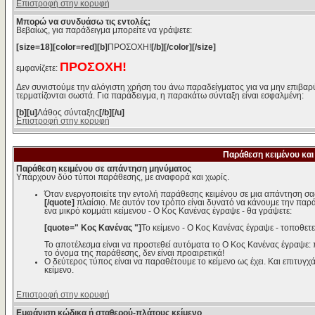
Επιστροφή στην κορυφή
Μπορώ να συνδυάσω τις εντολές;
Βεβαίως, για παράδειγμα μπορείτε να γράψετε:
[size=18][color=red][b]
ΠΡΟΣΟΧΗ!
[/b][/color][/size]
ΠΡΟΣΟΧΗ!
εμφανίζετε:
Δεν συνιστούμε την αλόγιστη χρήση του άνω παραδείγματος για να μην επιβαρύ
τερματίζονται σωστά. Για παράδειγμα, η παρακάτω σύνταξη είναι εσφαλμένη:
[b][u]
Λάθος σύνταξης
[/b][/u]
Επιστροφή στην κορυφή
Παράθεση κειμένου και
Παράθεση κειμένου σε απάντηση μηνύματος
Υπάρχουν δύο τύποι παράθεσης, με αναφορά και χωρίς.
Όταν ενεργοποιείτε την εντολή παράθεσης κειμένου σε μια απάντηση σα
[/quote]
πλαίσιο. Με αυτόν τον τρόπο είναι δυνατό να κάνουμε την παρ
ένα μικρό κομμάτι κείμενου - Ο Κος Κανένας έγραψε - θα γράψετε:
[quote=" Κος Κανένας "]
Το κείμενο - Ο Κος Κανένας έγραψε - τοποθετε
Το αποτέλεσμα είναι να προστεθεί αυτόματα το Ο Κος Κανένας έγραψε:
το όνομα της παράθεσης, δεν είναι προαιρετικά!
Ο δεύτερος τύπος είναι να παραθέτουμε το κείμενο ως έχει. Και επιτυγχά
κείμενο.
Επιστροφή στην κορυφή
Εμφάνιση κώδικα ή σταθερού-πλάτους κείμενο