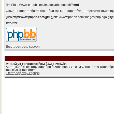
[img]
http://www.phpbb.com/images/phplogo.gif
[/img]
Όπως θα παρατηρήσατε στο τμήμα της URL παραπάνω, μπορείτε να κάνετε την
[url=http://www.phpbb.com/][img]
http://www.phpbb.com/images/phplogo.gif
[/
παράγει:
Επιστροφή στην κορυφή
Μπορώ να χρησιμοποιήσω άλλες εντολές;
Δυστυχώς όχι, όχι στην παρούσα έκδοση phpBB 2.0. Μελετούμε πως μπορούμε 
του κώδικα του forum
Επιστροφή στην κορυφή