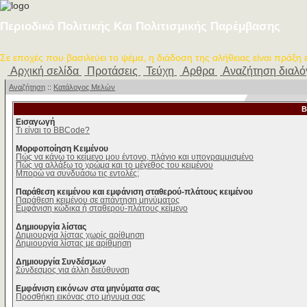
Περιοδικό Πολιτικής Και Πολιτισμικής Παρέμβασης
Σε εποχές που βασιλεύει το ψέμα, η διάδοση της αλήθειας είναι πράξη
Αρχική σελίδα
Προτάσεις
Τεύχη
Αρθρα
Αναζήτηση διαλ
Αναζήτηση
::
Κατάλογος Μελών
B
Εισαγωγή
Τι είναι το BBCode?
Μορφοποίηση Κειμένου
Πώς να κάνω το κείμενο μου έντονο, πλάγιο και υπογραμμισμένο
Πώς να αλλάξω το χρώμα και το μέγεθος του κειμένου
Μπορώ να συνδυάσω τις εντολές;
Παράθεση κειμένου και εμφάνιση σταθερού-πλάτους κειμένου
Παράθεση κειμένου σε απάντηση μηνύματος
Εμφάνιση κώδικα ή σταθερού-πλάτους κείμενο
Δημιουργία λίστας
Δημιουργία λίστας χωρίς αρίθμηση
Δημιουργία λίστας με αρίθμηση
Δημιουργία Συνδέσμων
Σύνδεσμος για άλλη διεύθυνση
Εμφάνιση εικόνων στα μηνύματα σας
Προσθήκη εικόνας στο μήνυμα σας