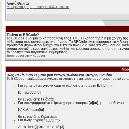
Λοιπά Θέματα
Μπορώ να χρησιμοποιήσω άλλες εντολές;
Τι είναι το BBCode?
Το BBCode είναι μια ιδική παραλαγή της HTML. Η χρήση της ή η μη χρήση της 
κάθε φορά που συντάσσετε ένα μήνυμα. Το BBCode είναι παρόμοιο στην δομή της 
προσφέρει μεγαλύτερο έλεγχο στο τι και το πώς θα εμφανίζετε στην σελίδα. Ανά
φόρμα σύνταξης ενός μηνύματος, καθώς και κουμπιά μορφοποίησης της εγγραφ
πληρότητα του παρακάτω βοηθήματος.
Επιστροφή στην κορυφή
Μορ
Πώς να κάνω το κείμενο μου έντονο, πλάγιο και υπογραμμισμένο
Το BBCode περιλαμβάνει εντολές οι οποίες επιτρέπουν με γρήγορο τρόπο να αλ
Για να πετύχετε έντονο κείμενο περικλείστε το με τα
[b][/b]
, πχ.
[b]
Γειά σας
[/b]
θα εμφανίζετε:
Γειά σας
Για υπογραμμισμένο κείμενο χρησιμοποιήστε
[u][/u]
, για παράδειγμα:
[u]
Καλή μέρα
[/u]
θα εμφανίζετε:
Καλή μέρα
Για πλάγια γραφή
[i][/i]
, π.χ.
Αυτό είναι
[i]
Καταπληκτικό!
[/i]