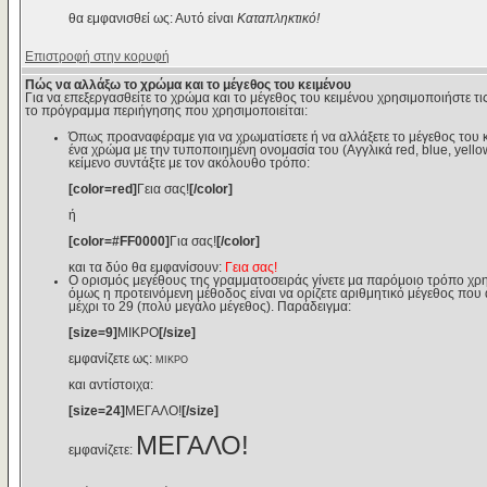
θα εμφανισθεί ως: Αυτό είναι
Καταπληκτικό!
Επιστροφή στην κορυφή
Πώς να αλλάξω το χρώμα και το μέγεθος του κειμένου
Για να επεξεργασθείτε το χρώμα και το μέγεθος του κειμένου χρησιμοποιήστε τις
το πρόγραμμα περιήγησης που χρησιμοποιείται:
Όπως προαναφέραμε για να χρωματίσετε ή να αλλάξετε το μέγεθος του κε
ένα χρώμα με την τυποποιημένη ονομασία του (Αγγλικά red, blue, yello
κείμενο συντάξτε με τον ακόλουθο τρόπο:
[color=red]
Γεια σας!
[/color]
ή
[color=#FF0000]
Για σας!
[/color]
και τα δύο θα εμφανίσουν:
Γεια σας!
Ο ορισμός μεγέθους της γραμματοσειράς γίνετε μα παρόμοιο τρόπο χρη
όμως η προτεινόμενη μέθοδος είναι να ορίζετε αριθμητικό μέγεθος που αν
μέχρι το 29 (πολύ μεγάλο μέγεθος). Παράδειγμα:
[size=9]
ΜΙΚΡΟ
[/size]
εμφανίζετε ως:
ΜΙΚΡΟ
και αντίστοιχα:
[size=24]
ΜΕΓΑΛΟ!
[/size]
ΜΕΓΑΛΟ!
εμφανίζετε: