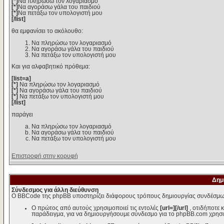
[*]
Να πληρώσω τον λογαριασμό
[*]
Να αγοράσω γάλα του παιδιού
[*]
Να πετάξω τον υπολογιστή μου
[/list]
θα εμφανίσει το ακόλουθο:
Να πληρώσω τον λογαριασμό
Να αγοράσω γάλα του παιδιού
Να πετάξω τον υπολογιστή μου
Και για αλφαβητικό πρόθεμα:
[list=a]
[*]
Να πληρώσω τον λογαριασμό
[*]
Να αγοράσω γάλα του παιδιού
[*]
Να πετάξω τον υπολογιστή μου
[/list]
παράγει
Να πληρώσω τον λογαριασμό
Να αγοράσω γάλα του παιδιού
Να πετάξω τον υπολογιστή μου
Επιστροφή στην κορυφή
Δημ
Σύνδεσμος για άλλη διεύθυνση
Ο BBCode της phpBB υποστηρίζει διάφορους τρόπους δημιουργίας συνδέσμω
Ο πρώτος από αυτούς χρησιμοποιεί τις εντολές
[url=][/url]
, οτιδήποτε 
παράδειγμα, για να δημιουργήσουμε σύνδεσμο για το phpBB.com χρησι