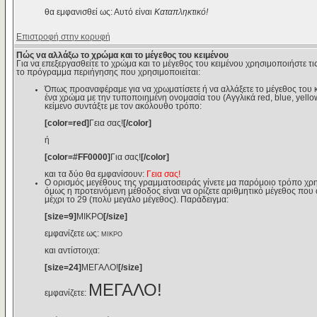
θα εμφανισθεί ως: Αυτό είναι
Καταπληκτικό!
Επιστροφή στην κορυφή
Πώς να αλλάξω το χρώμα και το μέγεθος του κειμένου
Για να επεξεργασθείτε το χρώμα και το μέγεθος του κειμένου χρησιμοποιήστε τις
το πρόγραμμα περιήγησης που χρησιμοποιείται:
Όπως προαναφέραμε για να χρωματίσετε ή να αλλάξετε το μέγεθος του κε
ένα χρώμα με την τυποποιημένη ονομασία του (Αγγλικά red, blue, yello
κείμενο συντάξτε με τον ακόλουθο τρόπο:
[color=red]
Γεια σας!
[/color]
ή
[color=#FF0000]
Για σας!
[/color]
και τα δύο θα εμφανίσουν:
Γεια σας!
Ο ορισμός μεγέθους της γραμματοσειράς γίνετε μα παρόμοιο τρόπο χρη
όμως η προτεινόμενη μέθοδος είναι να ορίζετε αριθμητικό μέγεθος που αν
μέχρι το 29 (πολύ μεγάλο μέγεθος). Παράδειγμα:
[size=9]
ΜΙΚΡΟ
[/size]
εμφανίζετε ως:
ΜΙΚΡΟ
και αντίστοιχα:
[size=24]
ΜΕΓΑΛΟ!
[/size]
ΜΕΓΑΛΟ!
εμφανίζετε: