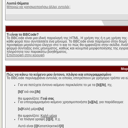
Λοιπά Θέματα
Μπορώ να χρησιμοποιήσω άλλες εντολές;
Τι είναι το BBCode?
Το BBCode είναι μια ιδική παραλαγή της HTML. Η χρήση της ή η μη χρήση της 
κάθε φορά που συντάσσετε ένα μήνυμα. Το BBCode είναι παρόμοιο στην δομή της 
προσφέρει μεγαλύτερο έλεγχο στο τι και το πώς θα εμφανίζετε στην σελίδα. Ανά
φόρμα σύνταξης ενός μηνύματος, καθώς και κουμπιά μορφοποίησης της εγγραφ
πληρότητα του παρακάτω βοηθήματος.
Επιστροφή στην κορυφή
Μορ
Πώς να κάνω το κείμενο μου έντονο, πλάγιο και υπογραμμισμένο
Το BBCode περιλαμβάνει εντολές οι οποίες επιτρέπουν με γρήγορο τρόπο να αλ
Για να πετύχετε έντονο κείμενο περικλείστε το με τα
[b][/b]
, πχ.
[b]
Γειά σας
[/b]
θα εμφανίζετε:
Γειά σας
Για υπογραμμισμένο κείμενο χρησιμοποιήστε
[u][/u]
, για παράδειγμα:
[u]
Καλή μέρα
[/u]
θα εμφανίζετε:
Καλή μέρα
Για πλάγια γραφή
[i][/i]
, π.χ.
Αυτό είναι
[i]
Καταπληκτικό!
[/i]