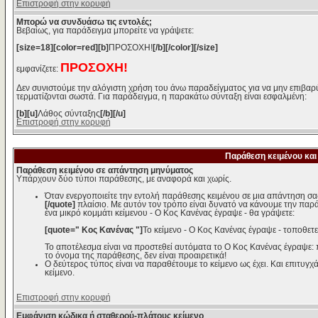
Επιστροφή στην κορυφή
Μπορώ να συνδυάσω τις εντολές;
Βεβαίως, για παράδειγμα μπορείτε να γράψετε:
[size=18][color=red][b]
ΠΡΟΣΟΧΗ!
[/b][/color][/size]
ΠΡΟΣΟΧΗ!
εμφανίζετε:
Δεν συνιστούμε την αλόγιστη χρήση του άνω παραδείγματος για να μην επιβαρύ
τερματίζονται σωστά. Για παράδειγμα, η παρακάτω σύνταξη είναι εσφαλμένη:
[b][u]
Λάθος σύνταξης
[/b][/u]
Επιστροφή στην κορυφή
Παράθεση κειμένου και
Παράθεση κειμένου σε απάντηση μηνύματος
Υπάρχουν δύο τύποι παράθεσης, με αναφορά και χωρίς.
Όταν ενεργοποιείτε την εντολή παράθεσης κειμένου σε μια απάντηση σα
[/quote]
πλαίσιο. Με αυτόν τον τρόπο είναι δυνατό να κάνουμε την παρ
ένα μικρό κομμάτι κείμενου - Ο Κος Κανένας έγραψε - θα γράψετε:
[quote=" Κος Κανένας "]
Το κείμενο - Ο Κος Κανένας έγραψε - τοποθετε
Το αποτέλεσμα είναι να προστεθεί αυτόματα το Ο Κος Κανένας έγραψε:
το όνομα της παράθεσης, δεν είναι προαιρετικά!
Ο δεύτερος τύπος είναι να παραθέτουμε το κείμενο ως έχει. Και επιτυγχά
κείμενο.
Επιστροφή στην κορυφή
Εμφάνιση κώδικα ή σταθερού-πλάτους κείμενο