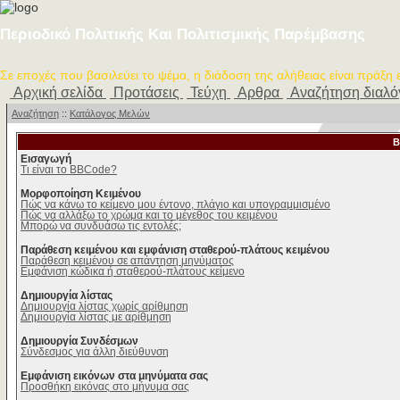
Περιοδικό Πολιτικής Και Πολιτισμικής Παρέμβασης
Σε εποχές που βασιλεύει το ψέμα, η διάδοση της αλήθειας είναι πράξη
Αρχική σελίδα
Προτάσεις
Τεύχη
Αρθρα
Αναζήτηση διαλ
Αναζήτηση
::
Κατάλογος Μελών
B
Εισαγωγή
Τι είναι το BBCode?
Μορφοποίηση Κειμένου
Πώς να κάνω το κείμενο μου έντονο, πλάγιο και υπογραμμισμένο
Πώς να αλλάξω το χρώμα και το μέγεθος του κειμένου
Μπορώ να συνδυάσω τις εντολές;
Παράθεση κειμένου και εμφάνιση σταθερού-πλάτους κειμένου
Παράθεση κειμένου σε απάντηση μηνύματος
Εμφάνιση κώδικα ή σταθερού-πλάτους κείμενο
Δημιουργία λίστας
Δημιουργία λίστας χωρίς αρίθμηση
Δημιουργία λίστας με αρίθμηση
Δημιουργία Συνδέσμων
Σύνδεσμος για άλλη διεύθυνση
Εμφάνιση εικόνων στα μηνύματα σας
Προσθήκη εικόνας στο μήνυμα σας