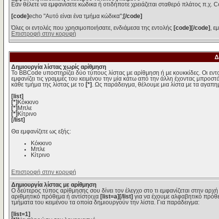
Εάν θέλετε να εμφανίσετε κώδικα ή οτιδήποτε χρειάζεται σταθερό πλάτος π.χ. C
[code]
echo "Αυτό είναι ένα τμήμα κώδικα";
[/code]
Όλες οι εντολές που χρησιμοποιήσατε, ενδιάμεσα της εντολής
[code][/code]
, ε
Επιστροφή στην κορυφή
Δ
Δημιουργία λίστας χωρίς αρίθμηση
Το BBCode υποστηρίζει δύο τύπους λίστας με αρίθμηση ή με κουκκίδες. Οι εντολ
εμφανίζει τις γραμμές του κειμένου την μία κάτω από την άλλη έχοντας μπροστά
κάθε τμήμα της λίστας με το
[*]
. Ως παράδειγμα, θέλουμε μια λίστα με τα αγαπ
[list]
[*]
Κόκκινο
[*]
Μπλε
[*]
Κίτρινο
[/list]
Θα εμφανίζετε ως εξής:
Κόκκινο
Μπλε
Κίτρινο
Επιστροφή στην κορυφή
Δημιουργία λίστας με αρίθμηση
Ο δεύτερος τύπος αρίθμησης σου δίνει τον έλεγχο στο τι εμφανίζεται στην αρχή
αριθμητικό πρόθεμα ή αντίστοιχα
[list=a][/list]
για να έχουμε αλφαβητικό πρόθε
τμήματα του κειμένου τα οποία δημιουργούν την λίστα. Για παράδειγμα:
[list=1]