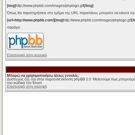
[img]
http://www.phpbb.com/images/phplogo.gif
[/img]
Όπως θα παρατηρήσατε στο τμήμα της URL παραπάνω, μπορείτε να κάνετε την
[url=http://www.phpbb.com/][img]
http://www.phpbb.com/images/phplogo.gif
[/
παράγει:
Επιστροφή στην κορυφή
Μπορώ να χρησιμοποιήσω άλλες εντολές;
Δυστυχώς όχι, όχι στην παρούσα έκδοση phpBB 2.0. Μελετούμε πως μπορούμε 
του κώδικα του forum
Επιστροφή στην κορυφή