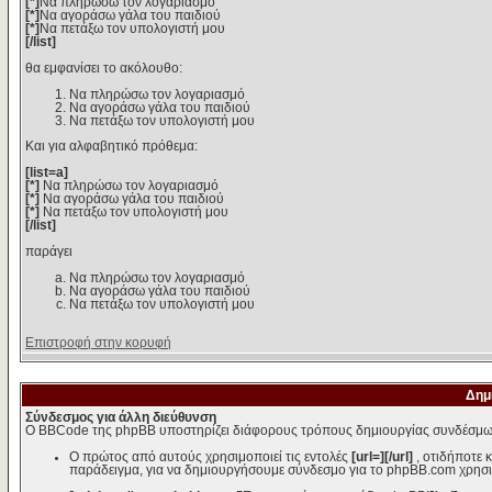
[*]
Να πληρώσω τον λογαριασμό
[*]
Να αγοράσω γάλα του παιδιού
[*]
Να πετάξω τον υπολογιστή μου
[/list]
θα εμφανίσει το ακόλουθο:
Να πληρώσω τον λογαριασμό
Να αγοράσω γάλα του παιδιού
Να πετάξω τον υπολογιστή μου
Και για αλφαβητικό πρόθεμα:
[list=a]
[*]
Να πληρώσω τον λογαριασμό
[*]
Να αγοράσω γάλα του παιδιού
[*]
Να πετάξω τον υπολογιστή μου
[/list]
παράγει
Να πληρώσω τον λογαριασμό
Να αγοράσω γάλα του παιδιού
Να πετάξω τον υπολογιστή μου
Επιστροφή στην κορυφή
Δημ
Σύνδεσμος για άλλη διεύθυνση
Ο BBCode της phpBB υποστηρίζει διάφορους τρόπους δημιουργίας συνδέσμω
Ο πρώτος από αυτούς χρησιμοποιεί τις εντολές
[url=][/url]
, οτιδήποτε 
παράδειγμα, για να δημιουργήσουμε σύνδεσμο για το phpBB.com χρησι