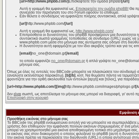
[url=http://www.phpbb.com/]
Επισκεφτείτε την ομάδα phpBB!
[/url]
Αυτή η γραμμή θα εμφανιστεί ως,
Επισκεφτείτε την ομάδα phpBB!
Θα πρ
συνεχίσει την περιήγηση του στο Forum εφόσον το επιθυμεί.
Εάν θέλετε ο σύνδεσμος να εμφανίζετε πλήρης συντακτικά, απλά γράψτε
[url]
http://www.phpbb.com/
[/url]
Αυτή η γραμμή θα εμφανιστεί ως,
http://www.phpbb.com/
Επιπρόσθετα οι δυνατότητες του phpBB προσφέρουν μια δυνατότητα η
συντακτικά σωστά γραμμένες τοποθεσίες σε σύνδεσμο (URL) χωρίς να χρε
www.phpbb.com μέσα στο μήνυμα σας αυτόματα σας οδηγεί στη διεύθ
Η δυνατότητα αυτή εφαρμόζετε με τον ίδιο ακριβός τρόπο και για τις em
[email]
no_one@domain.gr
[/email]
το οποίο εμφανίζει
no_one@domain.gr
ή απλά γράψτε no_one@domain.g
μήνυμα σας.
Όπως με όλες τις εντολές του BBCode μπορείτε να πλαισιώσετε τον σύνδεσμό σ
(αναλύετε εκτενέστερα παρακάτω),
[b][/b]
, κλπ. Να θυμάστε πάντα να τερματίζε
φροντίζετε για την ορθή ακολουθία των εντολών [αρχή] και [τέλος], για παράδει
[url=http://www.phpbb.com/][img]
http://www.phpbb.com/images/phplogo.gif
[/
δεν
είναι
σωστή, ως αποτέλεσμα το μήνυμα σας μπορεί να διαγραφή, γι' αυτό πρ
Επιστροφή στην κορυφή
Εμφάνιση 
Προσθήκη εικόνας στο μήνυμα σας
Το BBCode της phpBB ενσωματώνει εντολή για να μπορείτε να συμπεριλάβετε μ
χρήστες δεν επιθυμούν την εμφάνιση πολλών εικόνων στριμωγμένες σ' ένα μήνυμ
μπορεί να χρησιμοποιηθεί μια εικόνα αποθηκευμένη τοπικά στο μηχάνημα σας, ε
οι εικόνες σας στον διακομηστή ο οποίος φιλοξενεί το phpBB (αυτή η δυνατότη
την εικόνα πρέπει να περικλείσετε την διεύθυνση (URL) η οποία αντιστοιχεί στη