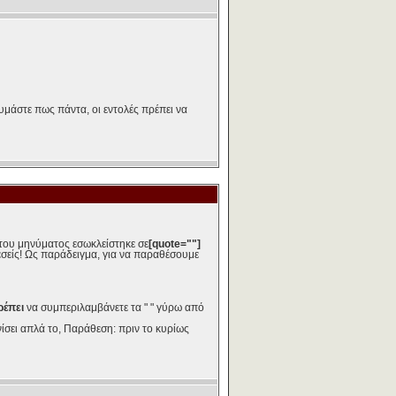
υμάστε πως πάντα, οι εντολές πρέπει να
 του μηνύματος εσωκλείστηκε σε
[quote=""]
εσείς! Ως παράδειγμα, για να παραθέσουμε
ρέπει
να συμπεριλαμβάνετε τα " " γύρω από
ίσει απλά το, Παράθεση: πριν το κυρίως