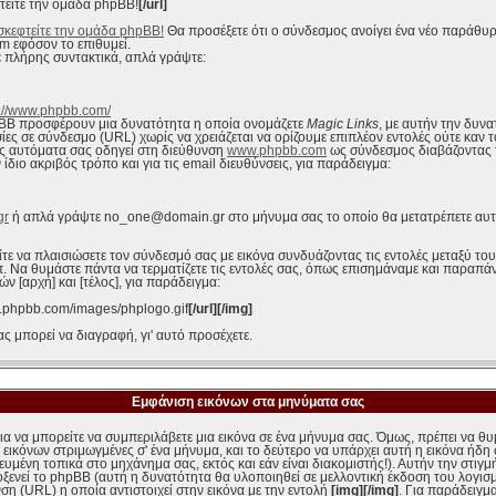
τείτε την ομάδα phpBB!
[/url]
σκεφτείτε την ομάδα phpBB!
Θα προσέξετε ότι ο σύνδεσμος ανοίγει ένα νέο παράθυρ
m εφόσον το επιθυμεί.
ε πλήρης συντακτικά, απλά γράψτε:
p://www.phpbb.com/
pBB προσφέρουν μια δυνατότητα η οποία ονομάζετε
Magic Links
, με αυτήν την δυν
ες σε σύνδεσμο (URL) χωρίς να χρειάζεται να ορίζουμε επιπλέον εντολές ούτε καν τ
 αυτόματα σας οδηγεί στη διεύθυνση
www.phpbb.com
ως σύνδεσμος διαβάζοντας 
ίδιο ακριβός τρόπο και για τις email διευθύνσεις, για παράδειγμα:
gr
ή απλά γράψτε no_one@domain.gr στο μήνυμα σας το οποίο θα μετατρέπετε αυτό
τε να πλαισιώσετε τον σύνδεσμό σας με εικόνα συνδυάζοντας τις εντολές μεταξύ τ
π. Να θυμάστε πάντα να τερματίζετε τις εντολές σας, όπως επισημάναμε και παραπά
ν [αρχή] και [τέλος], για παράδειγμα:
w.phpbb.com/images/phplogo.gif
[/url][/img]
 μπορεί να διαγραφή, γι' αυτό προσέχετε.
Εμφάνιση εικόνων στα μηνύματα σας
α να μπορείτε να συμπεριλάβετε μια εικόνα σε ένα μήνυμα σας. Όμως, πρέπει να θ
εικόνων στριμωγμένες σ' ένα μήνυμα, και το δεύτερο να υπάρχει αυτή η εικόνα ήδη 
υμένη τοπικά στο μηχάνημα σας, εκτός και εάν είναι διακομιστής!). Αυτήν την στιγ
οξενεί το phpBB (αυτή η δυνατότητα θα υλοποιηθεί σε μελλοντική έκδοση του λογισμ
νση (URL) η οποία αντιστοιχεί στην εικόνα με την εντολή
[img][/img]
. Για παράδειγμα