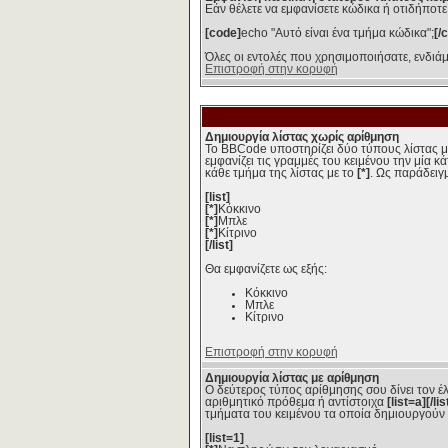
Εάν θέλετε να εμφανίσετε κώδικα ή οτιδήποτε
[code]
echo "Αυτό είναι ένα τμήμα κώδικα";
[/
Όλες οι εντολές που χρησιμοποιήσατε, ενδιά
Επιστροφή στην κορυφή
Δημιουργία λίστας χωρίς αρίθμηση
Το BBCode υποστηρίζει δύο τύπους λίστας με 
εμφανίζει τις γραμμές του κειμένου την μία 
κάθε τμήμα της λίστας με το
[*]
. Ως παράδειγ
[list]
[*]
Κόκκινο
[*]
Μπλε
[*]
Κίτρινο
[/list]
Θα εμφανίζετε ως εξής:
Κόκκινο
Μπλε
Κίτρινο
Επιστροφή στην κορυφή
Δημιουργία λίστας με αρίθμηση
Ο δεύτερος τύπος αρίθμησης σου δίνει τον έλ
αριθμητικό πρόθεμα ή αντίστοιχα
[list=a][/lis
τμήματα του κειμένου τα οποία δημιουργούν 
[list=1]