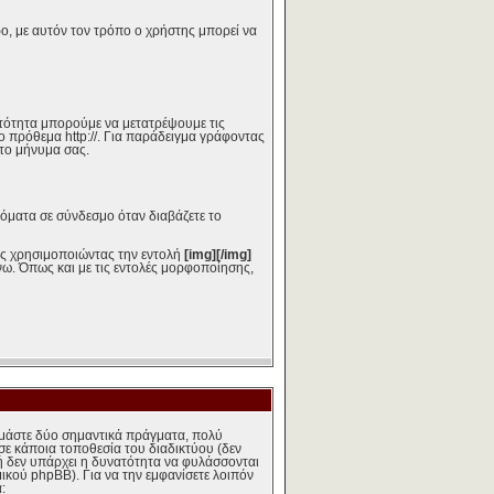
ο, με αυτόν τον τρόπο ο χρήστης μπορεί να
ατότητα μπορούμε να μετατρέψουμε τις
ο πρόθεμα http://. Για παράδειγμα γράφοντας
το μήνυμα σας.
ματα σε σύνδεσμο όταν διαβάζετε το
ους χρησιμοποιώντας την εντολή
[img][/img]
νω. Όπως και με τις εντολές μορφοποίησης,
υμάστε δύο σημαντικά πράγματα, πολύ
σε κάποια τοποθεσία του διαδικτύου (δεν
μή δεν υπάρχει η δυνατότητα να φυλάσσονται
ικού phpBB). Για να την εμφανίσετε λοιπόν
: