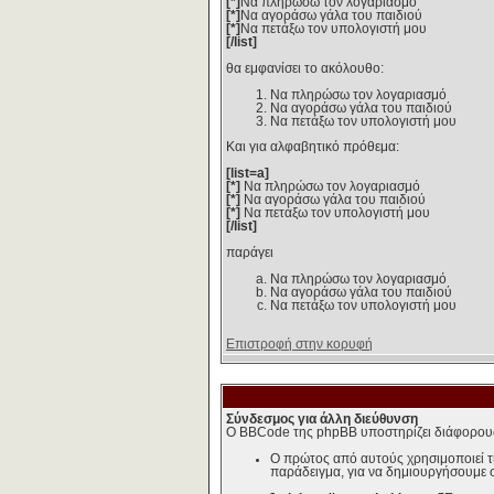
[*]
Να πληρώσω τον λογαριασμό
[*]
Να αγοράσω γάλα του παιδιού
[*]
Να πετάξω τον υπολογιστή μου
[/list]
θα εμφανίσει το ακόλουθο:
Να πληρώσω τον λογαριασμό
Να αγοράσω γάλα του παιδιού
Να πετάξω τον υπολογιστή μου
Και για αλφαβητικό πρόθεμα:
[list=a]
[*]
Να πληρώσω τον λογαριασμό
[*]
Να αγοράσω γάλα του παιδιού
[*]
Να πετάξω τον υπολογιστή μου
[/list]
παράγει
Να πληρώσω τον λογαριασμό
Να αγοράσω γάλα του παιδιού
Να πετάξω τον υπολογιστή μου
Επιστροφή στην κορυφή
Σύνδεσμος για άλλη διεύθυνση
Ο BBCode της phpBB υποστηρίζει διάφορου
Ο πρώτος από αυτούς χρησιμοποιεί τ
παράδειγμα, για να δημιουργήσουμε 