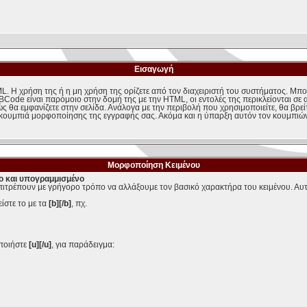
Εισαγωγή
L. Η χρήση της ή η μη χρήση της ορίζετε από τον διαχειριστή του συστήματος. Μπο
ode είναι παρόμοιο στην δομή της με την HTML, οι εντολές της περικλείονται σε αγ
ώς θα εμφανίζετε στην σελίδα. Ανάλογα με την περιβολή που χρησιμοποιείτε, θα βρε
κουμπιά μορφοποίησης της εγγραφής σας. Ακόμα και η ύπαρξη αυτόν τον κουμπιών 
Μορφοποίηση Κειμένου
ιο και υπογραμμισμένο
πιτρέπουν με γρήγορο τρόπο να αλλάξουμε τον βασικό χαρακτήρα του κειμένου. Αυτ
είστε το με τα
[b][/b]
, πχ.
οποιήστε
[u][/u]
, για παράδειγμα: