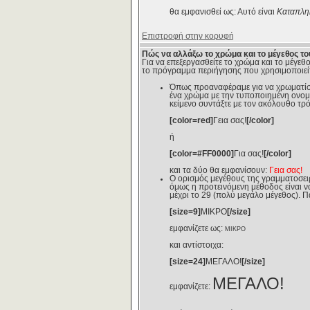
θα εμφανισθεί ως: Αυτό είναι
Καταπληκ
Επιστροφή στην κορυφή
Πώς να αλλάξω το χρώμα και το μέγεθος το
Για να επεξεργασθείτε το χρώμα και το μέγεθο
το πρόγραμμα περιήγησης που χρησιμοποιείτ
Όπως προαναφέραμε για να χρωματίσετε
ένα χρώμα με την τυποποιημένη ονομασ
κείμενο συντάξτε με τον ακόλουθο τρ
[color=red]
Γεια σας!
[/color]
ή
[color=#FF0000]
Για σας!
[/color]
και τα δύο θα εμφανίσουν:
Γεια σας!
Ο ορισμός μεγέθους της γραμματοσει
όμως η προτεινόμενη μέθοδος είναι να
μέχρι το 29 (πολύ μεγάλο μέγεθος). 
[size=9]
ΜΙΚΡΟ
[/size]
εμφανίζετε ως:
ΜΙΚΡΟ
και αντίστοιχα:
[size=24]
ΜΕΓΑΛΟ!
[/size]
ΜΕΓΑΛΟ!
εμφανίζετε: