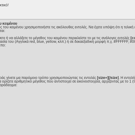
τικό!
υ κειμένου
ς του κειμένου χρησιμοποιήστε τις ακόλουθες εντολές. Να έχετε υπόψη ότι η τελική 
αι:
 ή να αλλάξετε το μέγεθος του κειμένου περικλείστε το με τις ανάλογες εντολές
[c
ία του (Αγγλικά red, blue, yellow, κλπ.) ή σε δεκαεξαδική μορφή π.χ. #FFFFFF, #0
όπο:
ράς γίνετε μα παρόμοιο τρόπο χρησιμοποιώντας τις εντολές
[size=][/size]
. Η εντολ
 ορίζετε αριθμητικό μέγεθος που αντιστοιχεί σε εικονοστοιχεία, αρχίζοντας με το 1 
Παράδειγμα: