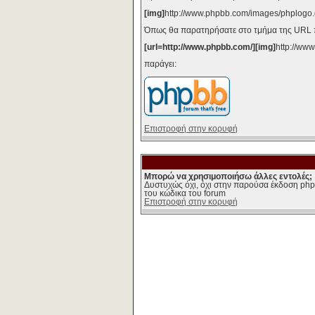
[img]
http://www.phpbb.com/images/phplogo.
Όπως θα παρατηρήσατε στο τμήμα της URL π
[url=http://www.phpbb.com/][img]
http://ww
παράγει:
Επιστροφή στην κορυφή
Μπορώ να χρησιμοποιήσω άλλες εντολές;
Δυστυχώς όχι, όχι στην παρούσα έκδοση php
του κώδικα του forum
Επιστροφή στην κορυφή