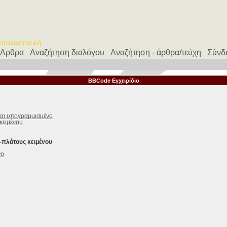
 επαναστατική
Αρθρα
Αναζήτηση διαλόγου
Αναζήτηση - άρθρα/τεύχη
Σύνδ
BBCode Εγχειρίδιο
και υπογραμμισμένο
κειμένου
-πλάτους κειμένου
νο