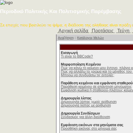
Περιοδικό Πολιτικής Και Πολιτισμικής Παρέμβασης
Σε εποχές που βασιλεύει το ψέμα, η διάδοση της αλήθειας είναι πράξη
Αρχική σελίδα
Προτάσεις
Τεύχη
Αναζήτηση
::
Κατάλογος Μελών
Εισαγωγή
Τι είναι το BBCode?
Μορφοποίηση Κειμένου
Πώς να κάνω το κείμενο μου έντονο, πλάγιο 
Πώς να αλλάξω το χρώμα και το μέγεθος του 
Μπορώ να συνδυάσω τις εντολές;
Παράθεση κειμένου και εμφάνιση σταθερού
Παράθεση κειμένου σε απάντηση μηνύματος
Εμφάνιση κώδικα ή σταθερού-πλάτους κείμε
Δημιουργία λίστας
Δημιουργία λίστας χωρίς αρίθμηση
Δημιουργία λίστας με αρίθμηση
Δημιουργία Συνδέσμων
Σύνδεσμος για άλλη διεύθυνση
Εμφάνιση εικόνων στα μηνύματα σας
Προσθήκη εικόνας στο μήνυμα σας