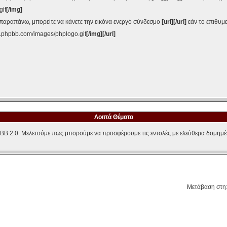
gif
[/img]
αραπάνω, μπορείτε να κάνετε την εικόνα ενεργό σύνδεσμο
[url][/url]
εάν το επιθυμεί
w.phpbb.com/images/phplogo.gif
[/img][/url]
Λοιπά Θέματα
BB 2.0. Μελετούμε πως μπορούμε να προσφέρουμε τις εντολές με ελεύθερα δομημέ
Μετάβαση στη