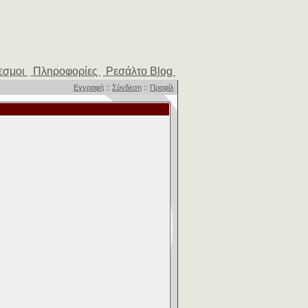
εσμοι
Πληροφορίες
Ρεσάλτο Blog
Εγγραφή
::
Σύνδεση
::
Προφίλ