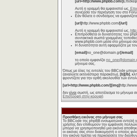
[url=http://www.phpbb.com/]
Επισκεφ
Αυτή η γραμμή θα εμφανιστεί ως,
Επι
συνεχίσει την περιήγηση του στο Foru
Εάν θέλετε ο σύνδεσμος να εμφανίζετ
[url]
http://www.phpbb.com/
[/url]
Αυτή η γραμμή θα εμφανιστεί ως,
htt
Επιπρόσθετα οι δυνατότητες του ph
συντακτικά σωστά γραμμένες τοποθεσί
www.phpbb.com μέσα στο μήνυμα σας
Η δυνατότητα αυτή εφαρμόζετε με τον 
[email]
no_one@domain.gr
[/email]
το οποίο εμφανίζει
no_one@domain.
μήνυμα σας.
Όπως με όλες τις εντολές του BBCode μπορεί
(αναλύετε εκτενέστερα παρακάτω),
[b][/b]
, κλ
φροντίζετε για την ορθή ακολουθία των εντολώ
[url=http://www.phpbb.com/][img]
http://ww
δεν
είναι
σωστή, ως αποτέλεσμα το μήνυμα σας
Επιστροφή στην κορυφή
Προσθήκη εικόνας στο μήνυμα σας
Το BBCode της phpBB ενσωματώνει εντολή γι
χρήστες δεν επιθυμούν την εμφάνιση πολλών 
μπορεί να χρησιμοποιηθεί μια εικόνα αποθηκε
οι εικόνες σας στον διακομηστή ο οποίος φιλ
την εικόνα πρέπει να περικλείσετε την διεύθυ