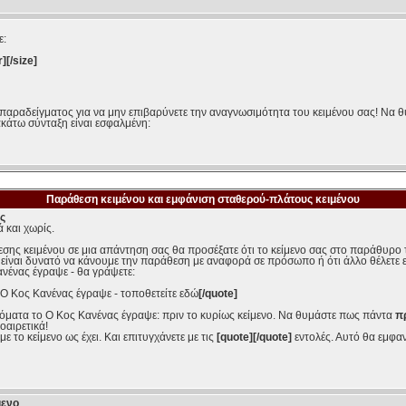
ε:
r][/size]
παραδείγματος για να μην επιβαρύνετε την αναγνωσιμότητα του κειμένου σας! Να θ
ακάτω σύνταξη είναι εσφαλμένη:
Παράθεση κειμένου και εμφάνιση σταθερού-πλάτους κειμένου
ς
 και χωρίς.
εσης κειμένου σε μια απάντηση σας θα προσέξατε ότι το κείμενο σας στο παράθυρο
 είναι δυνατό να κάνουμε την παράθεση με αναφορά σε πρόσωπο ή ότι άλλο θέλετε 
ανένας έγραψε - θα γράψετε:
- Ο Κος Κανένας έγραψε - τοποθετείτε εδώ
[/quote]
τόματα το Ο Κος Κανένας έγραψε: πριν το κυρίως κείμενο. Να θυμάστε πως πάντα
π
οαιρετικά!
 το κείμενο ως έχει. Και επιτυγχάνετε με τις
[quote][/quote]
εντολές. Αυτό θα εμφαν
μενο