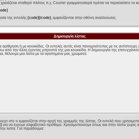
 χρειάζεται σταθερό πλάτος π.χ. Courier γραμματοσειρά πρέπει να περικλείσετε το κ
code]
μεσα της εντολής
[code][/code]
, εμφανίζονται στην οθόνη αναλλοίωτες.
Δημιουργία λίστας
αρίθμηση ή με κουκκίδες. Οι εντολές αυτές είναι πανομοιότυπες με τις αντίστοιχες
κάτω από την άλλη έχοντας μπροστά της μια κουκκίδα. Η δημιουργία της επιτυγχάνετα
μα, θέλουμε μια λίστα με τα αγαπημένα μας χρώματα:
εγχο στο τι εμφανίζεται στην αρχή της γραμμής της λίστας. Οι εντολή που χρησιμοπ
t]
για να έχουμε αλφαβητικό πρόθεμα. Χρησιμοποιούμε όπως και στην λίστα χωρίς α
την λίστα. Για παράδειγμα: