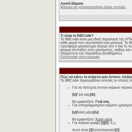
Λοιπά Θέματα
Μπορώ να χρησιμοποιήσω άλλες εντολές;
Τι είναι το BBCode?
Το BBCode είναι μια ιδική παραλαγή της HTM
κάθε φορά που συντάσσετε ένα μήνυμα. Το BBC
προσφέρει μεγαλύτερο έλεγχο στο τι και το π
φόρμα σύνταξης ενός μηνύματος, καθώς και 
πληρότητα του παρακάτω βοηθήματος.
Επιστροφή στην κορυφή
Πώς να κάνω το κείμενο μου έντονο, πλάγ
Το BBCode περιλαμβάνει εντολές οι οποίες ε
Για να πετύχετε έντονο κείμενο περικλ
[b]
Γειά σας
[/b]
θα εμφανίζετε:
Γειά σας
Για υπογραμμισμένο κείμενο χρησιμ
[u]
Καλή μέρα
[/u]
θα εμφανίζετε:
Καλή μέρα
Για πλάγια γραφή
[i][/i]
, π.χ.
Αυτό είναι
[i]
Καταπληκτικό!
[/i]