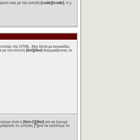
είμενο σας με την εντολή
[code][/code]
, π.χ.
 εντολές της HTML. Μια λίστα με κουκκίδες
ι με την εντολή
[list][/list]
διαχωρίζοντας το
οιούμε είναι η
[list=1][/list]
για να έχουμε
ρίθμηση τις εντολές
[*]
για να ορίσουμε τα