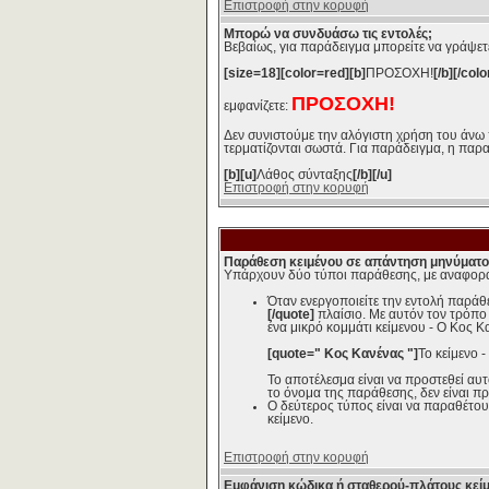
Επιστροφή στην κορυφή
Μπορώ να συνδυάσω τις εντολές;
Βεβαίως, για παράδειγμα μπορείτε να γράψετ
[size=18][color=red][b]
ΠΡΟΣΟΧΗ!
[/b][/colo
ΠΡΟΣΟΧΗ!
εμφανίζετε:
Δεν συνιστούμε την αλόγιστη χρήση του άνω 
τερματίζονται σωστά. Για παράδειγμα, η παρ
[b][u]
Λάθος σύνταξης
[/b][/u]
Επιστροφή στην κορυφή
Παράθεση κειμένου σε απάντηση μηνύματο
Υπάρχουν δύο τύποι παράθεσης, με αναφορά
Όταν ενεργοποιείτε την εντολή παράθ
[/quote]
πλαίσιο. Με αυτόν τον τρόπο
ένα μικρό κομμάτι κείμενου - Ο Κος Κ
[quote=" Κος Κανένας "]
Το κείμενο 
Το αποτέλεσμα είναι να προστεθεί αυ
το όνομα της παράθεσης, δεν είναι πρ
Ο δεύτερος τύπος είναι να παραθέτουμε
κείμενο.
Επιστροφή στην κορυφή
Εμφάνιση κώδικα ή σταθερού-πλάτους κεί