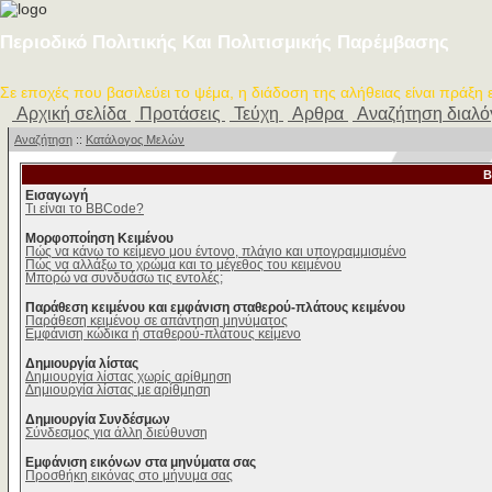
Περιοδικό Πολιτικής Και Πολιτισμικής Παρέμβασης
Σε εποχές που βασιλεύει το ψέμα, η διάδοση της αλήθειας είναι πράξη
Αρχική σελίδα
Προτάσεις
Τεύχη
Αρθρα
Αναζήτηση διαλ
Αναζήτηση
::
Κατάλογος Μελών
B
Εισαγωγή
Τι είναι το BBCode?
Μορφοποίηση Κειμένου
Πώς να κάνω το κείμενο μου έντονο, πλάγιο και υπογραμμισμένο
Πώς να αλλάξω το χρώμα και το μέγεθος του κειμένου
Μπορώ να συνδυάσω τις εντολές;
Παράθεση κειμένου και εμφάνιση σταθερού-πλάτους κειμένου
Παράθεση κειμένου σε απάντηση μηνύματος
Εμφάνιση κώδικα ή σταθερού-πλάτους κείμενο
Δημιουργία λίστας
Δημιουργία λίστας χωρίς αρίθμηση
Δημιουργία λίστας με αρίθμηση
Δημιουργία Συνδέσμων
Σύνδεσμος για άλλη διεύθυνση
Εμφάνιση εικόνων στα μηνύματα σας
Προσθήκη εικόνας στο μήνυμα σας