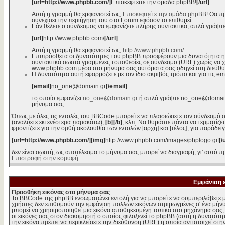
[url=http://www.phpbb.com/]
Επισκεφτείτε την ομάδα phpBB!
[/url]
Αυτή η γραμμή θα εμφανιστεί ως,
Επισκεφτείτε την ομάδα phpBB!
Θα πρ
συνεχίσει την περιήγηση του στο Forum εφόσον το επιθυμεί.
Εάν θέλετε ο σύνδεσμος να εμφανίζετε πλήρης συντακτικά, απλά γράψτε
[url]
http://www.phpbb.com/
[/url]
Αυτή η γραμμή θα εμφανιστεί ως,
http://www.phpbb.com/
Επιπρόσθετα οι δυνατότητες του phpBB προσφέρουν μια δυνατότητα η
συντακτικά σωστά γραμμένες τοποθεσίες σε σύνδεσμο (URL) χωρίς να χρε
www.phpbb.com μέσα στο μήνυμα σας αυτόματα σας οδηγεί στη διεύθ
Η δυνατότητα αυτή εφαρμόζετε με τον ίδιο ακριβός τρόπο και για τις em
[email]
no_one@domain.gr
[/email]
το οποίο εμφανίζει
no_one@domain.gr
ή απλά γράψτε no_one@domain.g
μήνυμα σας.
Όπως με όλες τις εντολές του BBCode μπορείτε να πλαισιώσετε τον σύνδεσμό σ
(αναλύετε εκτενέστερα παρακάτω),
[b][/b]
, κλπ. Να θυμάστε πάντα να τερματίζε
φροντίζετε για την ορθή ακολουθία των εντολών [αρχή] και [τέλος], για παράδει
[url=http://www.phpbb.com/][img]
http://www.phpbb.com/images/phplogo.gif
[/
δεν
είναι
σωστή, ως αποτέλεσμα το μήνυμα σας μπορεί να διαγραφή, γι' αυτό πρ
Επιστροφή στην κορυφή
Εμφάνιση 
Προσθήκη εικόνας στο μήνυμα σας
Το BBCode της phpBB ενσωματώνει εντολή για να μπορείτε να συμπεριλάβετε μ
χρήστες δεν επιθυμούν την εμφάνιση πολλών εικόνων στριμωγμένες σ' ένα μήνυμ
μπορεί να χρησιμοποιηθεί μια εικόνα αποθηκευμένη τοπικά στο μηχάνημα σας, ε
οι εικόνες σας στον διακομηστή ο οποίος φιλοξενεί το phpBB (αυτή η δυνατότη
την εικόνα πρέπει να περικλείσετε την διεύθυνση (URL) η οποία αντιστοιχεί στη