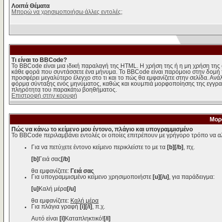
Λοιπά Θέματα
Μπορώ να χρησιμοποιήσω άλλες εντολές;
Τι είναι το BBCode?
Το BBCode είναι μια ιδική παραλαγή της HTML. Η χρήση της ή η μη χρήση της 
κάθε φορά που συντάσσετε ένα μήνυμα. Το BBCode είναι παρόμοιο στην δομή της 
προσφέρει μεγαλύτερο έλεγχο στο τι και το πώς θα εμφανίζετε στην σελίδα. Ανά
φόρμα σύνταξης ενός μηνύματος, καθώς και κουμπιά μορφοποίησης της εγγραφ
πληρότητα του παρακάτω βοηθήματος.
Επιστροφή στην κορυφή
Μορ
Πώς να κάνω το κείμενο μου έντονο, πλάγιο και υπογραμμισμένο
Το BBCode περιλαμβάνει εντολές οι οποίες επιτρέπουν με γρήγορο τρόπο να αλ
Για να πετύχετε έντονο κείμενο περικλείστε το με τα
[b][/b]
, πχ.
[b]
Γειά σας
[/b]
θα εμφανίζετε:
Γειά σας
Για υπογραμμισμένο κείμενο χρησιμοποιήστε
[u][/u]
, για παράδειγμα:
[u]
Καλή μέρα
[/u]
θα εμφανίζετε:
Καλή μέρα
Για πλάγια γραφή
[i][/i]
, π.χ.
Αυτό είναι
[i]
Καταπληκτικό!
[/i]