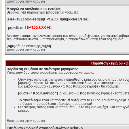
Επιστροφή στην κορυφή
Μπορώ να συνδυάσω τις εντολές;
Βεβαίως, για παράδειγμα μπορείτε να γράψετε:
[size=18][color=red][b]
ΠΡΟΣΟΧΗ!
[/b][/color][/size]
ΠΡΟΣΟΧΗ!
εμφανίζετε:
Δεν συνιστούμε την αλόγιστη χρήση του άνω παραδείγματος για να μην επιβαρύ
τερματίζονται σωστά. Για παράδειγμα, η παρακάτω σύνταξη είναι εσφαλμένη:
[b][u]
Λάθος σύνταξης
[/b][/u]
Επιστροφή στην κορυφή
Παράθεση κειμένου και
Παράθεση κειμένου σε απάντηση μηνύματος
Υπάρχουν δύο τύποι παράθεσης, με αναφορά και χωρίς.
Όταν ενεργοποιείτε την εντολή παράθεσης κειμένου σε μια απάντηση σα
[/quote]
πλαίσιο. Με αυτόν τον τρόπο είναι δυνατό να κάνουμε την παρ
ένα μικρό κομμάτι κείμενου - Ο Κος Κανένας έγραψε - θα γράψετε:
[quote=" Κος Κανένας "]
Το κείμενο - Ο Κος Κανένας έγραψε - τοποθετε
Το αποτέλεσμα είναι να προστεθεί αυτόματα το Ο Κος Κανένας έγραψε:
το όνομα της παράθεσης, δεν είναι προαιρετικά!
Ο δεύτερος τύπος είναι να παραθέτουμε το κείμενο ως έχει. Και επιτυγχά
κείμενο.
Επιστροφή στην κορυφή
Εμφάνιση κώδικα ή σταθερού-πλάτους κείμενο