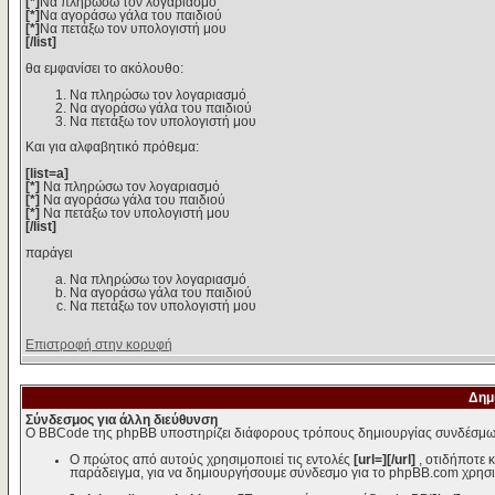
[*]
Να πληρώσω τον λογαριασμό
[*]
Να αγοράσω γάλα του παιδιού
[*]
Να πετάξω τον υπολογιστή μου
[/list]
θα εμφανίσει το ακόλουθο:
Να πληρώσω τον λογαριασμό
Να αγοράσω γάλα του παιδιού
Να πετάξω τον υπολογιστή μου
Και για αλφαβητικό πρόθεμα:
[list=a]
[*]
Να πληρώσω τον λογαριασμό
[*]
Να αγοράσω γάλα του παιδιού
[*]
Να πετάξω τον υπολογιστή μου
[/list]
παράγει
Να πληρώσω τον λογαριασμό
Να αγοράσω γάλα του παιδιού
Να πετάξω τον υπολογιστή μου
Επιστροφή στην κορυφή
Δημ
Σύνδεσμος για άλλη διεύθυνση
Ο BBCode της phpBB υποστηρίζει διάφορους τρόπους δημιουργίας συνδέσμω
Ο πρώτος από αυτούς χρησιμοποιεί τις εντολές
[url=][/url]
, οτιδήποτε 
παράδειγμα, για να δημιουργήσουμε σύνδεσμο για το phpBB.com χρησι