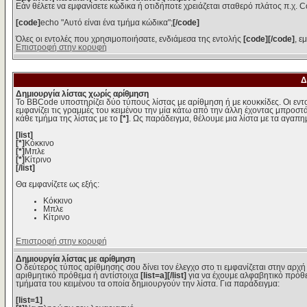
Εάν θέλετε να εμφανίσετε κώδικα ή οτιδήποτε χρειάζεται σταθερό πλάτος π.χ. C
[code]
echo "Αυτό είναι ένα τμήμα κώδικα";
[/code]
Όλες οι εντολές που χρησιμοποιήσατε, ενδιάμεσα της εντολής
[code][/code]
, ε
Επιστροφή στην κορυφή
Δ
Δημιουργία λίστας χωρίς αρίθμηση
Το BBCode υποστηρίζει δύο τύπους λίστας με αρίθμηση ή με κουκκίδες. Οι εντολ
εμφανίζει τις γραμμές του κειμένου την μία κάτω από την άλλη έχοντας μπροστά
κάθε τμήμα της λίστας με το
[*]
. Ως παράδειγμα, θέλουμε μια λίστα με τα αγαπ
[list]
[*]
Κόκκινο
[*]
Μπλε
[*]
Κίτρινο
[/list]
Θα εμφανίζετε ως εξής:
Κόκκινο
Μπλε
Κίτρινο
Επιστροφή στην κορυφή
Δημιουργία λίστας με αρίθμηση
Ο δεύτερος τύπος αρίθμησης σου δίνει τον έλεγχο στο τι εμφανίζεται στην αρχή
αριθμητικό πρόθεμα ή αντίστοιχα
[list=a][/list]
για να έχουμε αλφαβητικό πρόθε
τμήματα του κειμένου τα οποία δημιουργούν την λίστα. Για παράδειγμα:
[list=1]