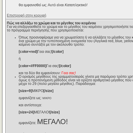
θα εμφανισθεί ως: Αυτό είναι
Καταπληκτικό!
Επιστροφή στην κορυφή
Πώς να αλλάξω το χρώμα και το μέγεθος του κειμένου
Για να επεξεργασθείτε το χρώμα και το μέγεθος του κειμένου χρησιμοποιήστε τις
το πρόγραμμα περιήγησης που χρησιμοποιείται:
Όπως προαναφέραμε για να χρωματίσετε ή να αλλάξετε το μέγεθος του κε
ένα χρώμα με την τυποποιημένη ονομασία του (Αγγλικά red, blue, yello
κείμενο συντάξτε με τον ακόλουθο τρόπο:
[color=red]
Γεια σας!
[/color]
ή
[color=#FF0000]
Για σας!
[/color]
και τα δύο θα εμφανίσουν:
Γεια σας!
Ο ορισμός μεγέθους της γραμματοσειράς γίνετε μα παρόμοιο τρόπο χρη
όμως η προτεινόμενη μέθοδος είναι να ορίζετε αριθμητικό μέγεθος που αν
μέχρι το 29 (πολύ μεγάλο μέγεθος). Παράδειγμα:
[size=9]
ΜΙΚΡΟ
[/size]
εμφανίζετε ως:
ΜΙΚΡΟ
και αντίστοιχα:
[size=24]
ΜΕΓΑΛΟ!
[/size]
ΜΕΓΑΛΟ!
εμφανίζετε: