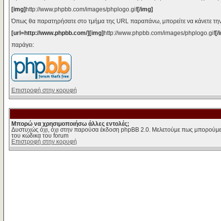
[img]
http://www.phpbb.com/images/phplogo.gif
[/img]
Όπως θα παρατηρήσατε στο τμήμα της URL παραπάνω, μπορείτε να κάνετε την
[url=http://www.phpbb.com/][img]
http://www.phpbb.com/images/phplogo.gif
[/
παράγει:
Επιστροφή στην κορυφή
Μπορώ να χρησιμοποιήσω άλλες εντολές;
Δυστυχώς όχι, όχι στην παρούσα έκδοση phpBB 2.0. Μελετούμε πως μπορούμε 
του κώδικα του forum
Επιστροφή στην κορυφή