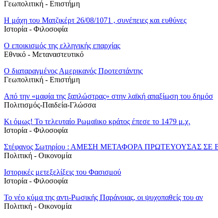
Γεωπολιτική - Επιστήμη
Η μάχη του Ματζικέρτ 26/08/1071 , συνέπειες και ευθύνες
Ιστορία - Φιλοσοφία
Ο εποικισμός της ελληνικής επαρχίας
Εθνικό - Μεταναστευτικό
Ο διαταραγμένος Αμερικανός Προτεστάντης
Γεωπολιτική - Επιστήμη
Από την «μαφία της ξαπλώστρας» στην λαϊκή απαξίωση του δημόσ
Πολιτισμός-Παιδεία-Γλώσσα
Κι όμως! Το τελευταίο Ρωμαϊικο κράτος έπεσε το 1479 μ.χ.
Ιστορία - Φιλοσοφία
Στέφανος Σωτηρίου : ΑΜΕΣΗ ΜΕΤΑΦΟΡΑ ΠΡΩΤΕΥΟΥΣΑΣ ΣΕ
Πολιτική - Oικονομία
Ιστορικές μετεξελίξεις του Φασισμού
Ιστορία - Φιλοσοφία
To νέο κύμα της αντι-Ρωσικής Παράνοιας, οι ψυχοπαθείς του αν
Πολιτική - Oικονομία