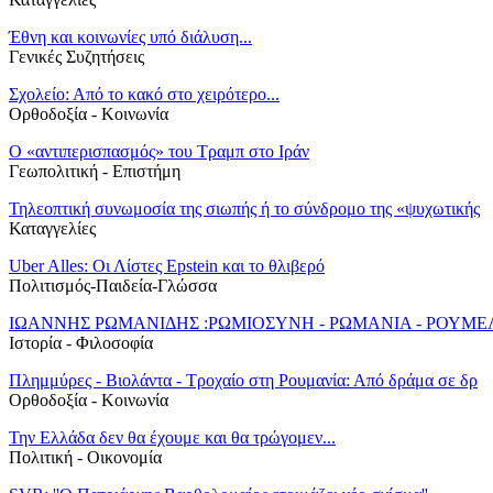
Έθνη και κοινωνίες υπό διάλυση...
Γενικές Συζητήσεις
Σχολείο: Από το κακό στο χειρότερο...
Ορθοδοξία - Κοινωνία
Ο «αντιπερισπασμός» του Τραμπ στο Ιράν
Γεωπολιτική - Επιστήμη
Τηλεοπτική συνωμοσία της σιωπής ή το σύνδρομο της «ψυχωτικής
Καταγγελίες
Uber Alles: Οι Λίστες Epstein και το θλιβερό
Πολιτισμός-Παιδεία-Γλώσσα
ΙΩΑΝΝΗΣ ΡΩΜΑΝΙΔΗΣ :ΡΩΜΙΟΣΥΝΗ - ΡΩΜΑΝΙΑ - ΡΟΥΜΕ
Ιστορία - Φιλοσοφία
Πλημμύρες - Βιολάντα - Τροχαίο στη Ρουμανία: Από δράμα σε δρ
Ορθοδοξία - Κοινωνία
Την Ελλάδα δεν θα έχουμε και θα τρώγομεν...
Πολιτική - Oικονομία