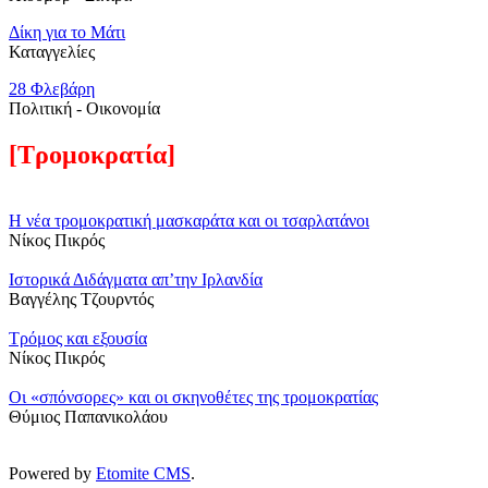
Δίκη για το Μάτι
Καταγγελίες
28 Φλεβάρη
Πολιτική - Oικονομία
[Τρομοκρατία]
Η νέα τρομοκρατική μασκαράτα και οι τσαρλατάνοι
Νίκος Πικρός
Ιστορικά Διδάγματα απ’την Ιρλανδία
Βαγγέλης Τζουρντός
Τρόμος και εξουσία
Νίκος Πικρός
Οι «σπόνσορες» και οι σκηνοθέτες της τρομοκρατίας
Θύμιος Παπανικολάου
Powered by
Etomite CMS
.