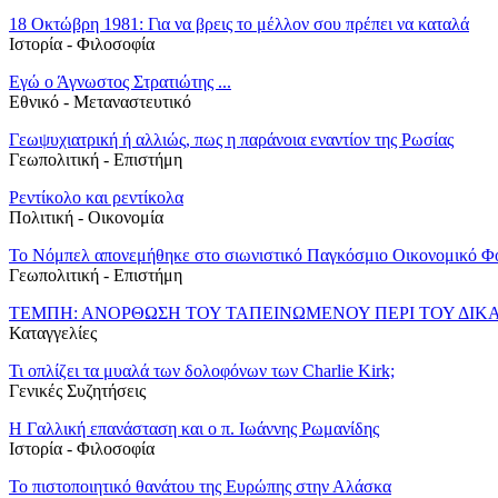
18 Οκτώβρη 1981: Για να βρεις το μέλλον σου πρέπει να καταλά
Ιστορία - Φιλοσοφία
Εγώ ο Άγνωστος Στρατιώτης ...
Εθνικό - Μεταναστευτικό
Γεωψυχιατρική ή αλλιώς, πως η παράνοια εναντίον της Ρωσίας
Γεωπολιτική - Επιστήμη
Ρεντίκολο και ρεντίκολα
Πολιτική - Oικονομία
Το Νόμπελ απονεμήθηκε στο σιωνιστικό Παγκόσμιο Οικονομικό Φ
Γεωπολιτική - Επιστήμη
ΤΕΜΠΗ: ΑΝΟΡΘΩΣΗ ΤΟΥ ΤΑΠΕΙΝΩΜΕΝΟΥ ΠΕΡΙ ΤΟΥ ΔΙΚ
Καταγγελίες
Τι οπλίζει τα μυαλά των δολοφόνων των Charlie Kirk;
Γενικές Συζητήσεις
Η Γαλλική επανάσταση και ο π. Ιωάννης Ρωμανίδης
Ιστορία - Φιλοσοφία
Το πιστοποιητικό θανάτου της Ευρώπης στην Αλάσκα