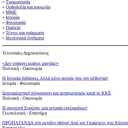
»
Τρομοκρατία
»
Ορθοδοξία και κοινωνία
»
ΜΜΕ
»
Ιστορία
»
Φιλοσοφία
»
Παιδεία
»
Τέχνες και γράμματα
»
Ιδεολογικά ζητήματα
Τελευταίες Δημοσιεύσεις
«Δεν υπάρχει κράτος μαντάμ!»
Πολιτική - Oικονομία
Η Ιστορία διδάσκει. Αλλά μόνο αυτούς που την σέβονται!
Ιστορία - Φιλοσοφία
Ιμπεριαλιστική σύγκρουση και ανταγωνισμός κατά το ΚΚΕ
Πολιτική - Oικονομία
Η σκοτεινή Ευρώπη, μια ιστορία εγκλημάτων!
Γεωπολιτική - Επιστήμη
ΠΡΟΠΑΓΑΝΔΑ στη μεγάλη οθόνη! Από τον Γκαίμπελς στο Χόλιγο
Καταγγελίες