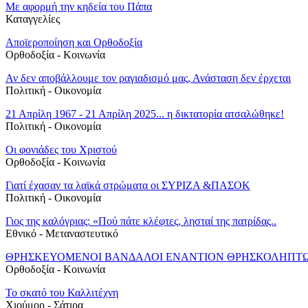
Με αφορμή την κηδεία του Πάπα
Καταγγελίες
Αποϊεροποίηση και Ορθοδοξία
Ορθοδοξία - Κοινωνία
Αν δεν αποβάλλουμε τον ραγιαδισμό μας, Ανάσταση δεν έρχεται
Πολιτική - Oικονομία
21 Απρίλη 1967 - 21 Απρίλη 2025... η δικτατορία ατσαλώθηκε!
Πολιτική - Oικονομία
Οι φονιάδες του Χριστού
Ορθοδοξία - Κοινωνία
Γιατί έχασαν τα λαϊκά στρώματα οι ΣΥΡΙΖΑ &ΠΑΣΟΚ
Πολιτική - Oικονομία
Γιος της καλόγριας: «Πού πάτε κλέφτες, λησταί της πατρίδας..
Εθνικό - Μεταναστευτικό
ΘΡΗΣΚΕΥΟΜΕΝΟΙ ΒΑΝΔΑΛΟΙ ΕΝΑΝΤΙΟΝ ΘΡΗΣΚΟΛΗΠΤ
Ορθοδοξία - Κοινωνία
Το σκατό του Καλλιτέχνη
Χιούμορ - Σάτιρα