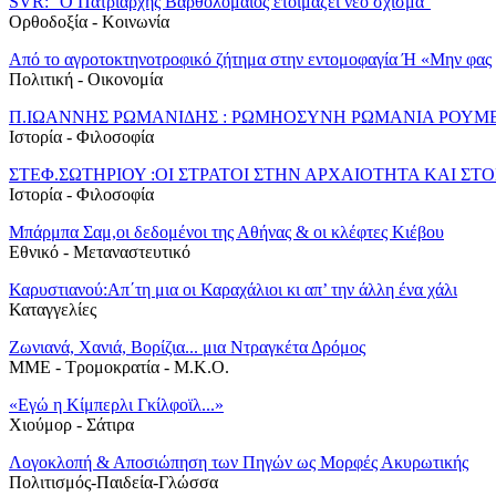
SVR: ''Ο Πατριάρχης Βαρθολομαίος ετοιμάζει νέο σχίσμα''
Ορθοδοξία - Κοινωνία
Από το αγροτοκτηνοτροφικό ζήτημα στην εντομοφαγία Ή «Μην φας
Πολιτική - Oικονομία
Π.ΙΩΑΝΝΗΣ ΡΩΜΑΝΙΔΗΣ : ΡΩΜΗΟΣΥΝΗ ΡΩΜΑΝΙΑ ΡΟΥΜΕ
Ιστορία - Φιλοσοφία
ΣΤΕΦ.ΣΩΤΗΡΙΟΥ :ΟΙ ΣΤΡΑΤΟΙ ΣΤΗΝ ΑΡΧΑΙΟΤΗΤΑ ΚΑΙ Σ
Ιστορία - Φιλοσοφία
Μπάρμπα Σαμ,οι δεδομένοι της Αθήνας & οι κλέφτες Κιέβου
Εθνικό - Μεταναστευτικό
Καρυστιανού:Απ΄τη μια οι Καραχάλιοι κι απ’ την άλλη ένα χάλι
Καταγγελίες
Ζωνιανά, Χανιά, Βορίζια... μια Ντραγκέτα Δρόμος
MME - Τρομοκρατία - Μ.Κ.Ο.
«Εγώ η Κίμπερλι Γκίλφοϊλ...»
Χιούμορ - Σάτιρα
Λογοκλοπή & Αποσιώπηση των Πηγών ως Μορφές Ακυρωτικής
Πολιτισμός-Παιδεία-Γλώσσα